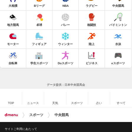
大相撲
Bリーグ
NBA
ラグビー
中央競馬
地方競馬
卓球
バレー
格闘技
バドミントン
モーター
フィギュア
ウィンター
陸上
水泳
自転車
学生スポーツ
Doスポーツ
ビジネス
eスポーツ
データ提供：日本中央競馬会
TOP
ニュース
天気
スポーツ
占い
すべて
スポーツ
中央競馬
サイトご利用にあたって