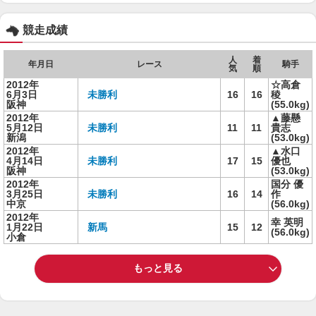
競走成績
人
着
年月日
レース
騎手
気
順
2012年
☆高倉
6月3日
未勝利
16
16
稜
阪神
(55.0kg)
2012年
▲藤懸
5月12日
未勝利
11
11
貴志
新潟
(53.0kg)
2012年
▲水口
4月14日
未勝利
17
15
優也
阪神
(53.0kg)
2012年
国分 優
3月25日
未勝利
16
14
作
中京
(56.0kg)
2012年
幸 英明
1月22日
新馬
15
12
(56.0kg)
小倉
もっと見る