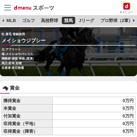
dメニュー
球
MLB
ゴルフ
高校野球
競馬
Jリーグ
プロ野球（2軍）
牡 栗毛 登録抹消
メイショウジプシー
父:アフリート
母:メイショウバッコス
調教師:湯窪 幸雄 (栗東)
馬主:松本 好雄
生産者:赤石牧場
賞金
獲得賞金
0万円
本賞金
0万円
付加賞金
0万円
収得賞金（平地）
0万円
収得賞金（障害）
0万円