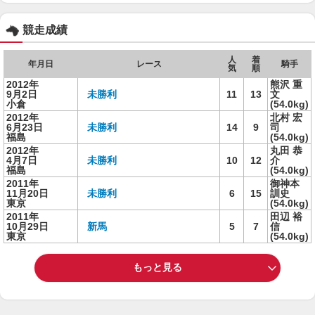
競走成績
人
着
年月日
レース
騎手
気
順
2012年
熊沢 重
9月2日
未勝利
11
13
文
小倉
(54.0kg)
2012年
北村 宏
6月23日
未勝利
14
9
司
福島
(54.0kg)
2012年
丸田 恭
4月7日
未勝利
10
12
介
福島
(54.0kg)
2011年
御神本
11月20日
未勝利
6
15
訓史
東京
(54.0kg)
2011年
田辺 裕
10月29日
新馬
5
7
信
東京
(54.0kg)
もっと見る