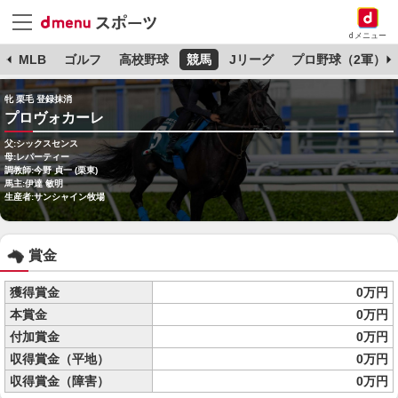
dメニュー
球
MLB
ゴルフ
高校野球
競馬
Jリーグ
プロ野球（2軍）
牝 栗毛 登録抹消
プロヴォカーレ
父:シックスセンス
母:レパーティー
調教師:今野 貞一 (栗東)
馬主:伊達 敏明
生産者:サンシャイン牧場
賞金
獲得賞金
0万円
本賞金
0万円
付加賞金
0万円
収得賞金（平地）
0万円
収得賞金（障害）
0万円