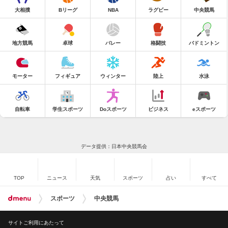
大相撲
Bリーグ
NBA
ラグビー
中央競馬
地方競馬
卓球
バレー
格闘技
バドミントン
モーター
フィギュア
ウィンター
陸上
水泳
自転車
学生スポーツ
Doスポーツ
ビジネス
eスポーツ
データ提供：日本中央競馬会
TOP
ニュース
天気
スポーツ
占い
すべて
スポーツ
中央競馬
サイトご利用にあたって