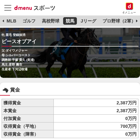
dメニュー
球
MLB
ゴルフ
高校野球
競馬
Jリーグ
プロ野球（2軍）
牝 栗毛 登録抹消
ピースオブアイ
父:ダイワメジャー
母:シルバーコースト
調教師:手塚 貴久 (美浦)
馬主:星野 壽市
生産者:下河辺牧場
賞金
獲得賞金
2,387万円
本賞金
2,387万円
付加賞金
0万円
収得賞金（平地）
700万円
収得賞金（障害）
0万円