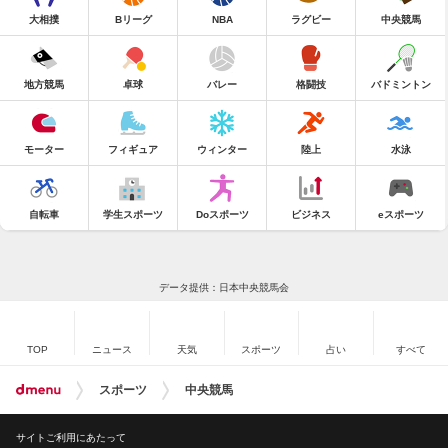
大相撲
Bリーグ
NBA
ラグビー
中央競馬
地方競馬
卓球
バレー
格闘技
バドミントン
モーター
フィギュア
ウィンター
陸上
水泳
自転車
学生スポーツ
Doスポーツ
ビジネス
eスポーツ
データ提供：日本中央競馬会
TOP
ニュース
天気
スポーツ
占い
すべて
スポーツ
中央競馬
サイトご利用にあたって