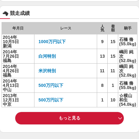
競走成績
人
着
年月日
レース
騎手
気
順
2014年
石橋 脩
10月5日
1000万円以下
9
15
(55.0kg)
新潟
2014年
嶋田 純
7月26日
白河特別
13
15
次
福島
(52.0kg)
2014年
嶋田 純
4月26日
米沢特別
11
11
次
福島
(52.0kg)
2014年
石橋 脩
4月13日
500万円以下
8
1
(55.0kg)
中山
2013年
☆横山
12月1日
500万円以下
1
10
和生
中京
(54.0kg)
もっと見る