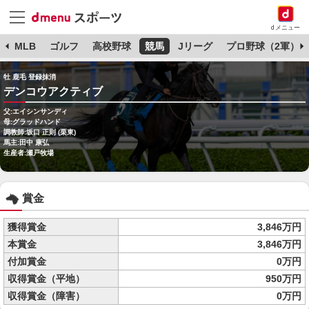
dメニュー
球
MLB
ゴルフ
高校野球
競馬
Jリーグ
プロ野球（2軍）
牡 鹿毛 登録抹消
デンコウアクティブ
父:エイシンサンディ
母:グラッドハンド
調教師:坂口 正則 (栗東)
馬主:田中 康弘
生産者:瀬戸牧場
賞金
獲得賞金
3,846万円
本賞金
3,846万円
付加賞金
0万円
収得賞金（平地）
950万円
収得賞金（障害）
0万円