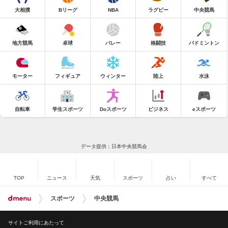
大相撲
Bリーグ
NBA
ラグビー
中央競馬
地方競馬
卓球
バレー
格闘技
バドミントン
モーター
フィギュア
ウィンター
陸上
水泳
自転車
学生スポーツ
Doスポーツ
ビジネス
eスポーツ
データ提供：日本中央競馬会
TOP
ニュース
天気
スポーツ
占い
すべて
スポーツ
中央競馬
サイトご利用にあたって