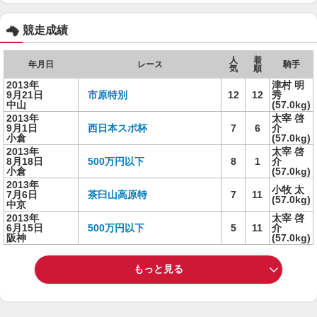
競走成績
人
着
年月日
レース
騎手
気
順
2013年
津村 明
9月21日
市原特別
12
12
秀
中山
(57.0kg)
2013年
太宰 啓
9月1日
西日本スポ杯
7
6
介
小倉
(57.0kg)
2013年
太宰 啓
8月18日
500万円以下
8
1
介
小倉
(57.0kg)
2013年
小牧 太
7月6日
茶臼山高原特
7
11
(57.0kg)
中京
2013年
太宰 啓
6月15日
500万円以下
5
11
介
阪神
(57.0kg)
もっと見る