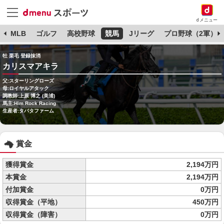
dメニュー
球
MLB
ゴルフ
高校野球
競馬
Jリーグ
プロ野球（2軍）
牡 栗毛 登録抹消
カリスマアキラ
父:スターリングローズ
母:ロイヤルアタック
調教師:上原 博之 (美浦)
馬主:Him Rock Racing
生産者:タバタファーム
賞金
獲得賞金
2,194万円
本賞金
2,194万円
付加賞金
0万円
収得賞金（平地）
450万円
収得賞金（障害）
0万円