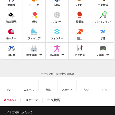
大相撲
Bリーグ
NBA
ラグビー
中央競馬
地方競馬
卓球
バレー
格闘技
バドミントン
モーター
フィギュア
ウィンター
陸上
水泳
自転車
学生スポーツ
Doスポーツ
ビジネス
eスポーツ
データ提供：日本中央競馬会
TOP
ニュース
天気
スポーツ
占い
すべて
スポーツ
中央競馬
サイトご利用にあたって