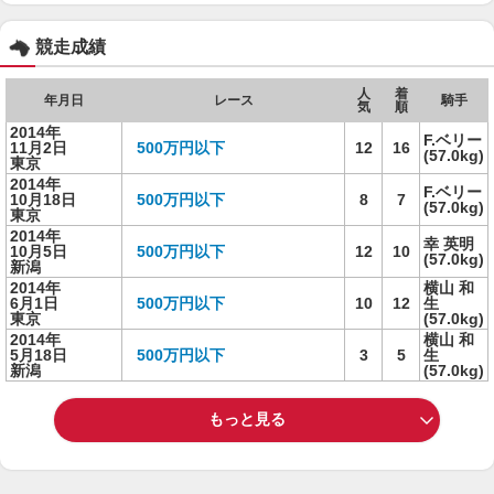
競走成績
人
着
年月日
レース
騎手
気
順
2014年
F.ベリー
11月2日
500万円以下
12
16
(57.0kg)
東京
2014年
F.ベリー
10月18日
500万円以下
8
7
(57.0kg)
東京
2014年
幸 英明
10月5日
500万円以下
12
10
(57.0kg)
新潟
2014年
横山 和
6月1日
500万円以下
10
12
生
東京
(57.0kg)
2014年
横山 和
5月18日
500万円以下
3
5
生
新潟
(57.0kg)
もっと見る