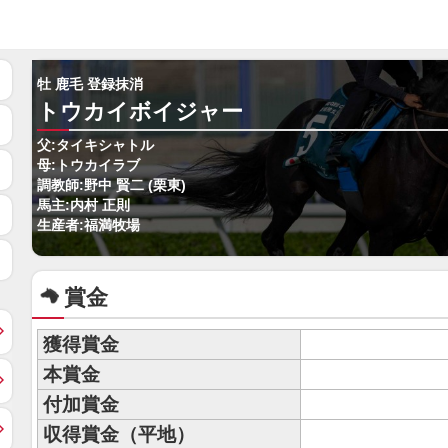
牡 鹿毛 登録抹消
トウカイボイジャー
父:タイキシャトル
母:トウカイラブ
調教師:野中 賢二 (栗東)
馬主:内村 正則
生産者:福満牧場
賞金
獲得賞金
本賞金
付加賞金
収得賞金（平地）