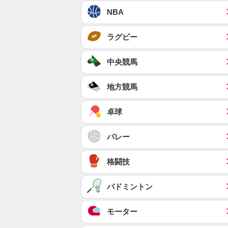
NBA
ラグビー
中央競馬
地方競馬
卓球
バレー
格闘技
バドミントン
モーター