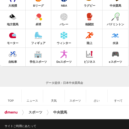
大相撲
Bリーグ
NBA
ラグビー
中央競馬
地方競馬
卓球
バレー
格闘技
バドミントン
モーター
フィギュア
ウィンター
陸上
水泳
自転車
学生スポーツ
Doスポーツ
ビジネス
eスポーツ
データ提供：日本中央競馬会
TOP
ニュース
天気
スポーツ
占い
すべて
スポーツ
中央競馬
サイトご利用にあたって