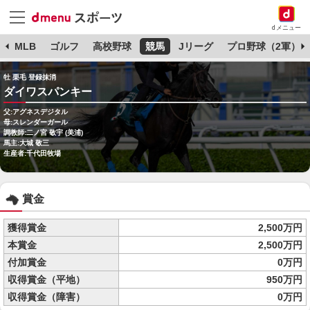
dメニュー
球
MLB
ゴルフ
高校野球
競馬
Jリーグ
プロ野球（2軍）
牡 栗毛 登録抹消
ダイワスパンキー
父:アグネスデジタル
母:スレンダーガール
調教師:二ノ宮 敬宇 (美浦)
馬主:大城 敬三
生産者:千代田牧場
賞金
獲得賞金
2,500万円
本賞金
2,500万円
付加賞金
0万円
収得賞金（平地）
950万円
収得賞金（障害）
0万円