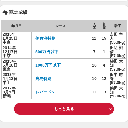
競走成績
人
着
年月日
レース
騎手
気
順
2015年
吉田 隼
1月25日
伊良湖特別
11
15
人
中京
(55.0kg)
2014年
田辺 裕
12月7日
500万円以下
7
1
信
中京
(57.0kg)
2013年
柴田 大
5月18日
1000万円以下
10
4
知
東京
(57.0kg)
2013年
田中 勝
4月13日
鹿島特別
10
12
春
中山
(57.0kg)
2012年
柴田 大
8月5日
レパードS
11
13
知
新潟
(56.0kg)
もっと見る