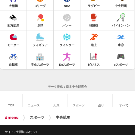
大相撲
Bリーグ
NBA
ラグビー
中央競馬
地方競馬
卓球
バレー
格闘技
バドミントン
モーター
フィギュア
ウィンター
陸上
水泳
自転車
学生スポーツ
Doスポーツ
ビジネス
eスポーツ
データ提供：日本中央競馬会
TOP
ニュース
天気
スポーツ
占い
すべて
スポーツ
中央競馬
サイトご利用にあたって