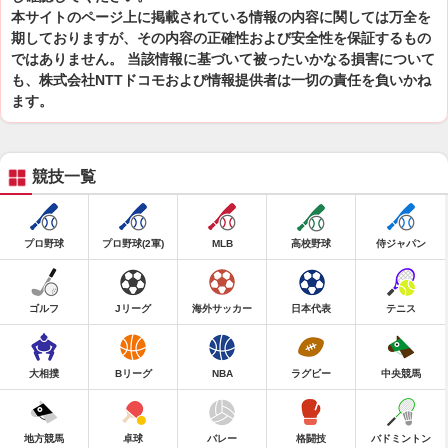
本サイトのページ上に掲載されている情報の内容に関しては万全を
期しておりますが、その内容の正確性および安全性を保証するもの
ではありません。 当該情報に基づいて被ったいかなる損害について
も、株式会社NTTドコモおよび情報提供者は一切の責任を負いかね
ます。
競技一覧
プロ野球
プロ野球(2軍)
MLB
高校野球
侍ジャパン
ゴルフ
Jリーグ
海外サッカー
日本代表
テニス
大相撲
Bリーグ
NBA
ラグビー
中央競馬
地方競馬
卓球
バレー
格闘技
バドミントン