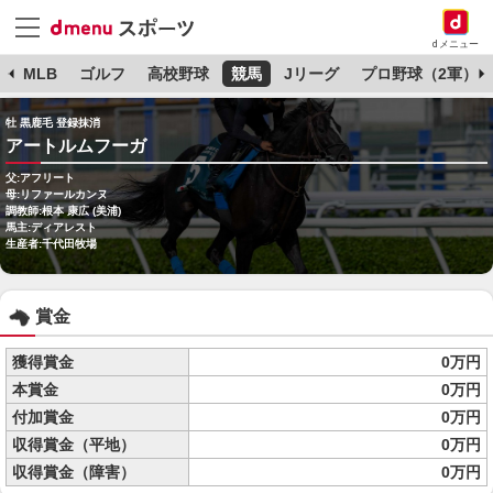
dメニュー
球
MLB
ゴルフ
高校野球
競馬
Jリーグ
プロ野球（2軍）
牡 黒鹿毛 登録抹消
アートルムフーガ
父:アフリート
母:リファールカンヌ
調教師:根本 康広 (美浦)
馬主:ディアレスト
生産者:千代田牧場
賞金
獲得賞金
0万円
本賞金
0万円
付加賞金
0万円
収得賞金（平地）
0万円
収得賞金（障害）
0万円