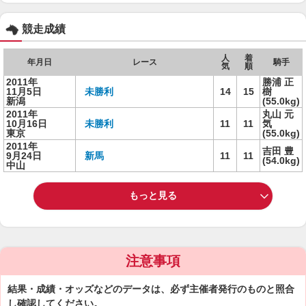
競走成績
人
着
年月日
レース
騎手
気
順
2011年
勝浦 正
11月5日
未勝利
14
15
樹
新潟
(55.0kg)
2011年
丸山 元
10月16日
未勝利
11
11
気
東京
(55.0kg)
2011年
吉田 豊
9月24日
新馬
11
11
(54.0kg)
中山
もっと見る
注意事項
結果・成績・オッズなどのデータは、必ず主催者発行のものと照合
し確認してください。