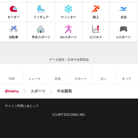
モーター
フィギュア
ウィンター
陸上
水泳
自転車
学生スポーツ
Doスポーツ
ビジネス
eスポーツ
データ提供：日本中央競馬会
TOP
ニュース
天気
スポーツ
占い
すべて
スポーツ
中央競馬
サイトご利用にあたって
(C) NTT DOCOMO, INC.