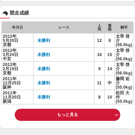
競走成績
人
着
年月日
レース
騎手
気
順
2012年
太宰 啓
5月20日
未勝利
12
8
介
京都
(56.0kg)
2012年
太宰 啓
3月24日
未勝利
16
15
介
中京
(56.0kg)
2012年
太宰 啓
2月19日
未勝利
9
14
介
京都
(56.0kg)
2011年
藤岡 佑
12月25日
未勝利
11
中
介
阪神
(55.0kg)
2011年
松田 大
11月20日
未勝利
8
10
作
新潟
(55.0kg)
もっと見る