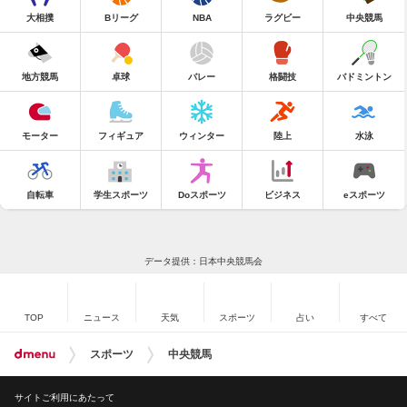
大相撲
Bリーグ
NBA
ラグビー
中央競馬
地方競馬
卓球
バレー
格闘技
バドミントン
モーター
フィギュア
ウィンター
陸上
水泳
自転車
学生スポーツ
Doスポーツ
ビジネス
eスポーツ
データ提供：日本中央競馬会
TOP
ニュース
天気
スポーツ
占い
すべて
スポーツ
中央競馬
サイトご利用にあたって