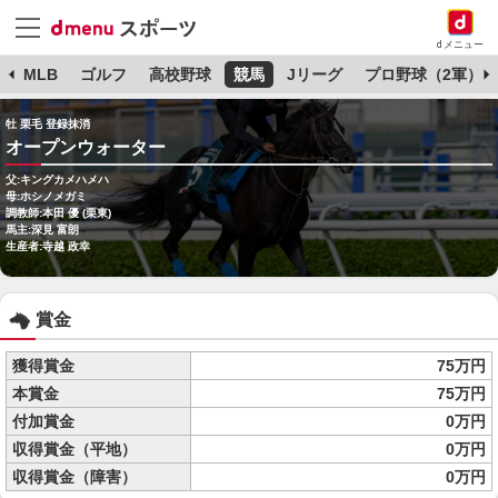
dメニュー
球
MLB
ゴルフ
高校野球
競馬
Jリーグ
プロ野球（2軍）
牡 栗毛 登録抹消
オープンウォーター
父:キングカメハメハ
母:ホシノメガミ
調教師:本田 優 (栗東)
馬主:深見 富朗
生産者:寺越 政幸
賞金
獲得賞金
75万円
本賞金
75万円
付加賞金
0万円
収得賞金（平地）
0万円
収得賞金（障害）
0万円