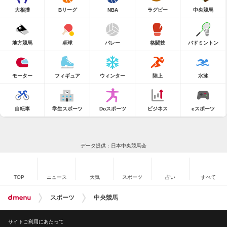
大相撲
Bリーグ
NBA
ラグビー
中央競馬
地方競馬
卓球
バレー
格闘技
バドミントン
モーター
フィギュア
ウィンター
陸上
水泳
自転車
学生スポーツ
Doスポーツ
ビジネス
eスポーツ
データ提供：日本中央競馬会
TOP
ニュース
天気
スポーツ
占い
すべて
スポーツ
中央競馬
サイトご利用にあたって