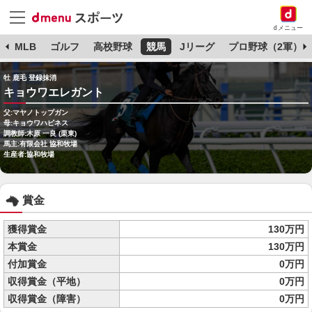
dメニュー
球
MLB
ゴルフ
高校野球
競馬
Jリーグ
プロ野球（2軍）
牡 鹿毛 登録抹消
キョウワエレガント
父:マヤノトップガン
母:キョウワハピネス
調教師:木原 一良 (栗東)
馬主:有限会社 協和牧場
生産者:協和牧場
賞金
獲得賞金
130万円
本賞金
130万円
付加賞金
0万円
収得賞金（平地）
0万円
収得賞金（障害）
0万円