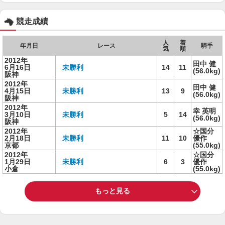
競走成績
人
着
年月日
レース
騎手
気
順
2012年
田中 健
6月16日
未勝利
14
11
(56.0kg)
阪神
2012年
田中 健
4月15日
未勝利
13
9
(56.0kg)
阪神
2012年
幸 英明
3月10日
未勝利
5
14
(56.0kg)
阪神
2012年
☆国分
2月18日
未勝利
11
10
優作
京都
(55.0kg)
2012年
☆国分
1月29日
未勝利
6
3
優作
小倉
(55.0kg)
もっと見る