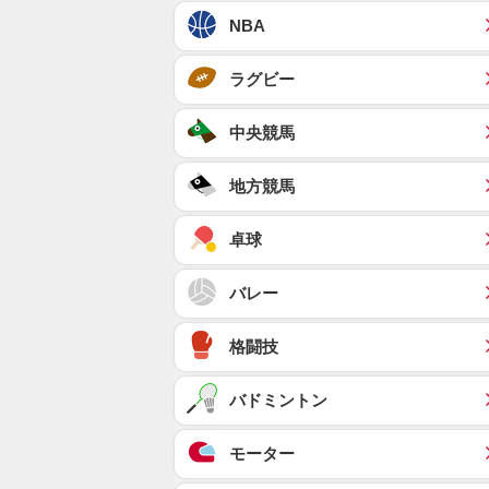
NBA
ラグビー
中央競馬
地方競馬
卓球
バレー
格闘技
バドミントン
モーター