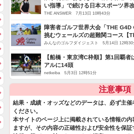
い指導」で続ける日本スポーツ界
THE ANSWER 7月13日 10時43分
障害者ゴルフ世界大会「THE G4D
挑むウェールズの超難関コース【The 
フ千思万考 番外編 #1】
みんなのゴルフダイジェスト 5月14日 12時30
【船橋・東京湾C枠順】第1回覇者
アルに14頭
netkeiba 5月3日 12時51分
注意事項
結果・成績・オッズなどのデータは、必ず主催
ください。
本サイトのページ上に掲載されている情報の内
ますが、その内容の正確性および安全性を保証