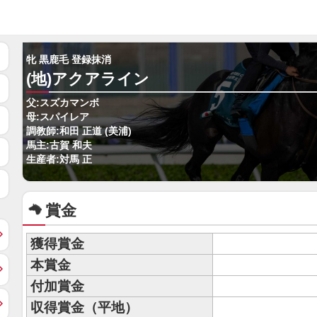
牝 黒鹿毛 登録抹消
(地)アクアライン
父:スズカマンボ
母:スパイレア
調教師:和田 正道 (美浦)
馬主:古賀 和夫
生産者:対馬 正
賞金
獲得賞金
本賞金
付加賞金
収得賞金（平地）