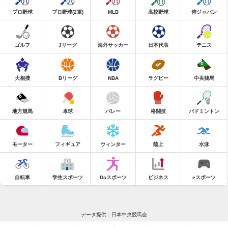
プロ野球
プロ野球(2軍)
MLB
高校野球
侍ジャパン
ゴルフ
Jリーグ
海外サッカー
日本代表
テニス
大相撲
Bリーグ
NBA
ラグビー
中央競馬
地方競馬
卓球
バレー
格闘技
バドミントン
モーター
フィギュア
ウィンター
陸上
水泳
自転車
学生スポーツ
Doスポーツ
ビジネス
eスポーツ
データ提供：日本中央競馬会