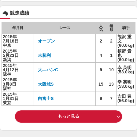
競走成績
人
着
年月日
レース
騎手
気
順
2015年
熊沢 重
7月18日
オープン
2
2
文
中京
(60.0kg)
2015年
植野 貴
5月23日
未勝利
4
1
也
新潟
(60.0kg)
2015年
幸 英明
4月12日
大―ハンC
9
10
(53.0kg)
阪神
2015年
幸 英明
3月8日
大阪城S
15
13
(53.0kg)
阪神
2015年
吉田 豊
1月31日
白富士S
9
7
(56.0kg)
東京
もっと見る