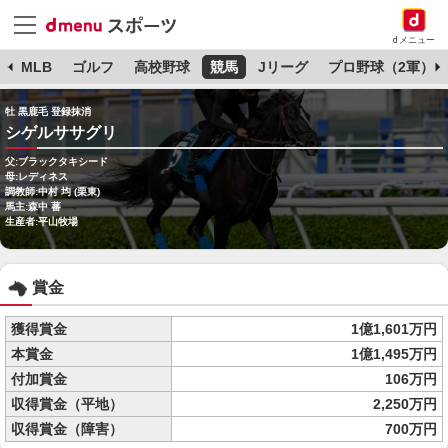
dメニュー
球
MLB
ゴルフ
高校野球
競馬
Jリーグ
プロ野球（2軍）
牡 黒鹿毛 登録抹消
シゲルササグリ
父:ブラックタキシード
母:レディネス
調教師:中村 均 (栗東)
馬主:森中 蕃
生産者:平山牧場
賞金
獲得賞金
1億1,601万円
本賞金
1億1,495万円
付加賞金
106万円
収得賞金（平地）
2,250万円
収得賞金（障害）
700万円