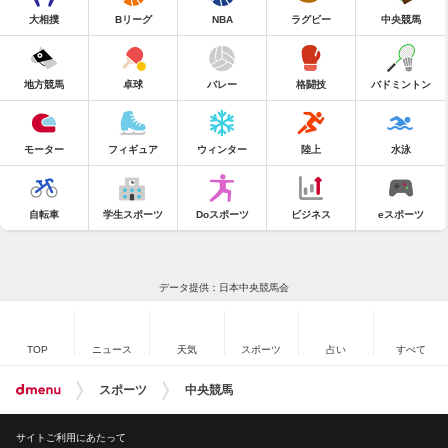
大相撲
Bリーグ
NBA
ラグビー
中央競馬
地方競馬
卓球
バレー
格闘技
バドミントン
モーター
フィギュア
ウィンター
陸上
水泳
自転車
学生スポーツ
Doスポーツ
ビジネス
eスポーツ
データ提供：日本中央競馬会
TOP
ニュース
天気
スポーツ
占い
すべて
スポーツ
中央競馬
サイトご利用にあたって