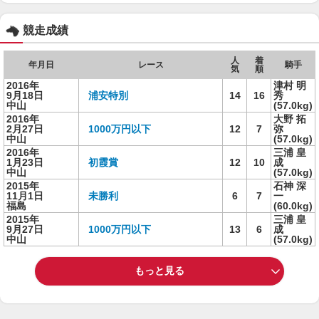
競走成績
人
着
年月日
レース
騎手
気
順
2016年
津村 明
9月18日
浦安特別
14
16
秀
中山
(57.0kg)
2016年
大野 拓
2月27日
1000万円以下
12
7
弥
中山
(57.0kg)
2016年
三浦 皇
1月23日
初霞賞
12
10
成
中山
(57.0kg)
2015年
石神 深
11月1日
未勝利
6
7
一
福島
(60.0kg)
2015年
三浦 皇
9月27日
1000万円以下
13
6
成
中山
(57.0kg)
もっと見る