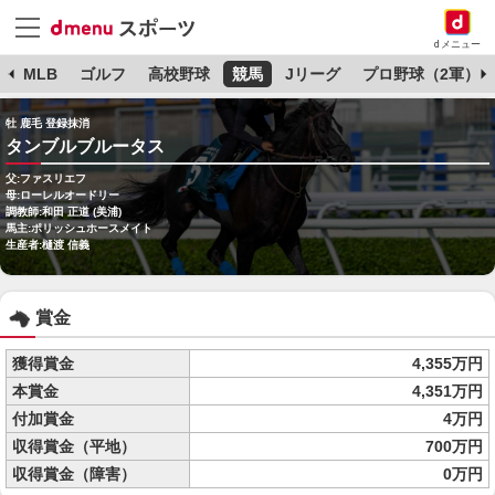
dメニュー
球
MLB
ゴルフ
高校野球
競馬
Jリーグ
プロ野球（2軍）
牡 鹿毛 登録抹消
タンブルブルータス
父:ファスリエフ
母:ローレルオードリー
調教師:和田 正道 (美浦)
馬主:ポリッシュホースメイト
生産者:樋渡 信義
賞金
獲得賞金
4,355万円
本賞金
4,351万円
付加賞金
4万円
収得賞金（平地）
700万円
収得賞金（障害）
0万円