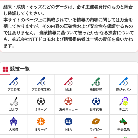
結果・成績・オッズなどのデータは、必ず主催者発行のものと照合
し確認してください。
本サイトのページ上に掲載されている情報の内容に関しては万全を
期しておりますが、その内容の正確性および安全性を保証するもの
ではありません。 当該情報に基づいて被ったいかなる損害について
も、株式会社NTTドコモおよび情報提供者は一切の責任を負いかね
ます。
競技一覧
プロ野球
プロ野球(2軍)
MLB
高校野球
侍ジャパン
ゴルフ
Jリーグ
海外サッカー
日本代表
テニス
大相撲
Bリーグ
NBA
ラグビー
中央競馬