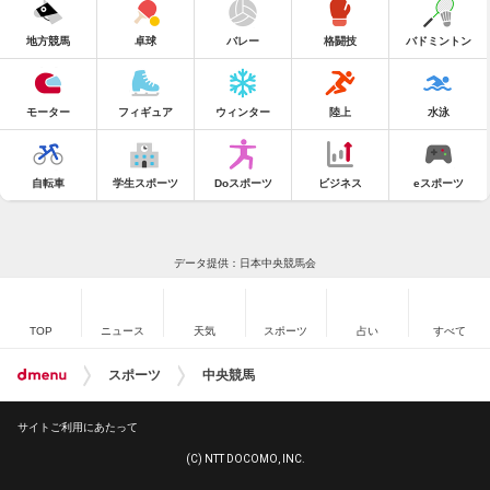
地方競馬
卓球
バレー
格闘技
バドミントン
モーター
フィギュア
ウィンター
陸上
水泳
自転車
学生スポーツ
Doスポーツ
ビジネス
eスポーツ
データ提供：日本中央競馬会
TOP
ニュース
天気
スポーツ
占い
すべて
スポーツ
中央競馬
サイトご利用にあたって
(C) NTT DOCOMO, INC.