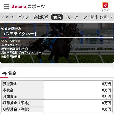
dメニュー
球
MLB
ゴルフ
高校野球
競馬
Jリーグ
プロ野球（2軍）
牡 鹿毛 登録抹消
コスモテイクハート
父:ルールオブロー
母:エイダイハート
調教師:金成 貴史 (美浦)
馬主:有限会社 ビッグレッドファーム
生産者:東振牧場
賞金
獲得賞金
0万円
本賞金
0万円
付加賞金
0万円
収得賞金（平地）
0万円
収得賞金（障害）
0万円