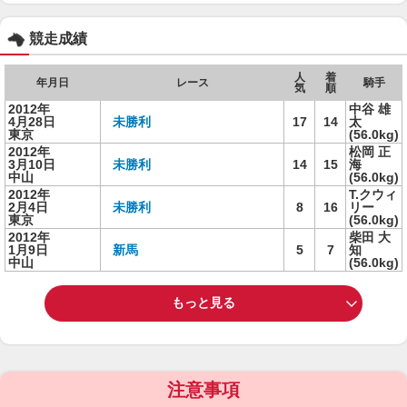
競走成績
人
着
年月日
レース
騎手
気
順
2012年
中谷 雄
4月28日
未勝利
17
14
太
東京
(56.0kg)
2012年
松岡 正
3月10日
未勝利
14
15
海
中山
(56.0kg)
2012年
T.クウィ
2月4日
未勝利
8
16
リー
東京
(56.0kg)
2012年
柴田 大
1月9日
新馬
5
7
知
中山
(56.0kg)
もっと見る
注意事項