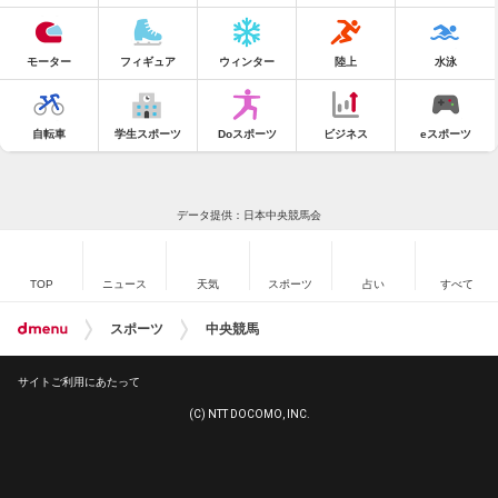
モーター
フィギュア
ウィンター
陸上
水泳
自転車
学生スポーツ
Doスポーツ
ビジネス
eスポーツ
データ提供：日本中央競馬会
TOP
ニュース
天気
スポーツ
占い
すべて
スポーツ
中央競馬
サイトご利用にあたって
(C) NTT DOCOMO, INC.