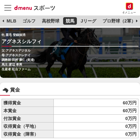
dメニュー
球
MLB
ゴルフ
高校野球
競馬
Jリーグ
プロ野球（2軍）
牝 栗毛 登録抹消
アグネスシルフィ
父:アグネスデジタル
母:アグネスクレナイ
調教師:田村 康仁 (美浦)
馬主:渡辺 孝男
生産者:社台ファーム
賞金
獲得賞金
60万円
本賞金
60万円
付加賞金
0万円
収得賞金（平地）
0万円
収得賞金（障害）
0万円