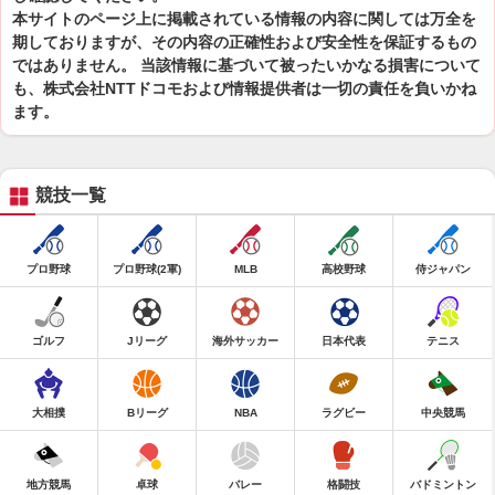
本サイトのページ上に掲載されている情報の内容に関しては万全を
期しておりますが、その内容の正確性および安全性を保証するもの
ではありません。 当該情報に基づいて被ったいかなる損害について
も、株式会社NTTドコモおよび情報提供者は一切の責任を負いかね
ます。
競技一覧
プロ野球
プロ野球(2軍)
MLB
高校野球
侍ジャパン
ゴルフ
Jリーグ
海外サッカー
日本代表
テニス
大相撲
Bリーグ
NBA
ラグビー
中央競馬
地方競馬
卓球
バレー
格闘技
バドミントン