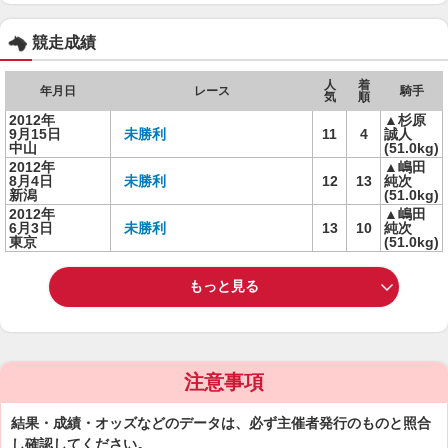
競走成績
人
着
年月日
レース
騎手
気
順
2012年
▲杉原
9月15日
未勝利
11
4
誠人
中山
(51.0kg)
2012年
▲嶋田
8月4日
未勝利
12
13
純次
新潟
(51.0kg)
2012年
▲嶋田
6月3日
未勝利
13
10
純次
東京
(51.0kg)
もっと見る
注意事項
結果・成績・オッズなどのデータは、必ず主催者発行のものと照合
し確認してください。