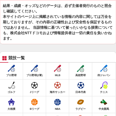
結果・成績・オッズなどのデータは、必ず主催者発行のものと照合
し確認してください。
本サイトのページ上に掲載されている情報の内容に関しては万全を
期しておりますが、その内容の正確性および安全性を保証するもの
ではありません。 当該情報に基づいて被ったいかなる損害について
も、株式会社NTTドコモおよび情報提供者は一切の責任を負いかね
ます。
競技一覧
プロ野球
プロ野球(2軍)
MLB
高校野球
侍ジャパン
ゴルフ
Jリーグ
海外サッカー
日本代表
テニス
大相撲
Bリーグ
NBA
ラグビー
中央競馬