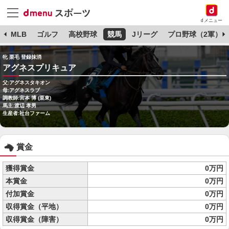
dメニュー
球
MLB
ゴルフ
高校野球
競馬
Jリーグ
プロ野球（2軍）
牝 栗毛 登録抹消
アグネスプリキュア
父:アグネスタキオン
母:アグネスラブ
調教師:宮本 博 (栗東)
馬主:渡辺 孝男
生産者:社台ファーム
賞金
獲得賞金
0万円
本賞金
0万円
付加賞金
0万円
収得賞金（平地）
0万円
収得賞金（障害）
0万円