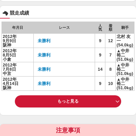
競走成績
人
着
年月日
レース
騎手
気
順
2012年
北村 友
9月9日
未勝利
9
12
一
阪神
(54.0kg)
2012年
▲中井
8月5日
未勝利
9
7
裕二
小倉
(51.0kg)
2012年
▲中井
7月8日
未勝利
14
8
裕二
中京
(51.0kg)
2012年
▲中井
4月14日
未勝利
9
10
裕二
阪神
(51.0kg)
もっと見る
注意事項