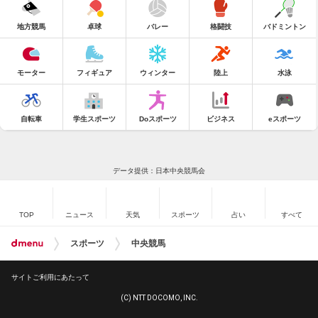
地方競馬
卓球
バレー
格闘技
バドミントン
モーター
フィギュア
ウィンター
陸上
水泳
自転車
学生スポーツ
Doスポーツ
ビジネス
eスポーツ
データ提供：日本中央競馬会
TOP
ニュース
天気
スポーツ
占い
すべて
スポーツ
中央競馬
サイトご利用にあたって
(C) NTT DOCOMO, INC.