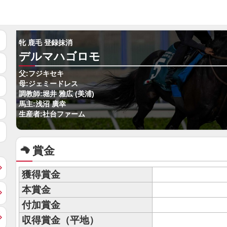
牝 鹿毛 登録抹消
デルマハゴロモ
父:フジキセキ
母:ジェミードレス
調教師:堀井 雅広 (美浦)
馬主:浅沼 廣幸
生産者:社台ファーム
賞金
獲得賞金
本賞金
付加賞金
収得賞金（平地）