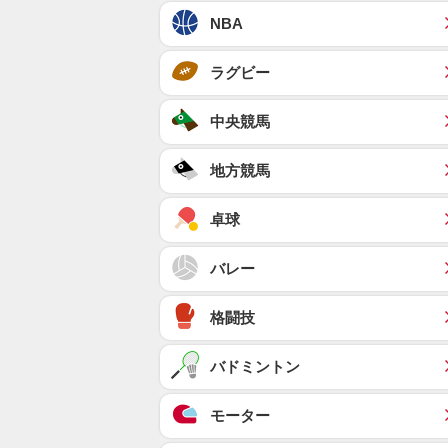
NBA
ラグビー
中央競馬
地方競馬
卓球
バレー
格闘技
バドミントン
モーター