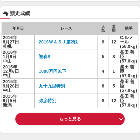
競走成績
人
着
年月日
レース
騎手
気
順
2016年
C.ルメ
8月27日
2016ＷＡＳＪ第2戦
9
12
ール
札幌
(58.0kg)
2016年
柴田 善
1月9日
迎春S
5
8
臣
中山
(57.0kg)
2015年
柴田 善
12月6日
1000万円以下
4
1
臣
中山
(57.0kg)
2015年
柴田 善
9月26日
九十九里特別
8
5
臣
中山
(57.0kg)
2015年
柴田 善
9月5日
弥彦特別
8
12
臣
新潟
(57.0kg)
もっと見る