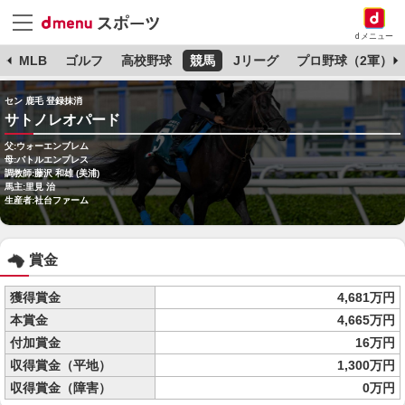
dメニュー
球
MLB
ゴルフ
高校野球
競馬
Jリーグ
プロ野球（2軍）
セン 鹿毛 登録抹消
サトノレオパード
父:ウォーエンブレム
母:バトルエンプレス
調教師:藤沢 和雄 (美浦)
馬主:里見 治
生産者:社台ファーム
賞金
獲得賞金
4,681万円
本賞金
4,665万円
付加賞金
16万円
収得賞金（平地）
1,300万円
収得賞金（障害）
0万円