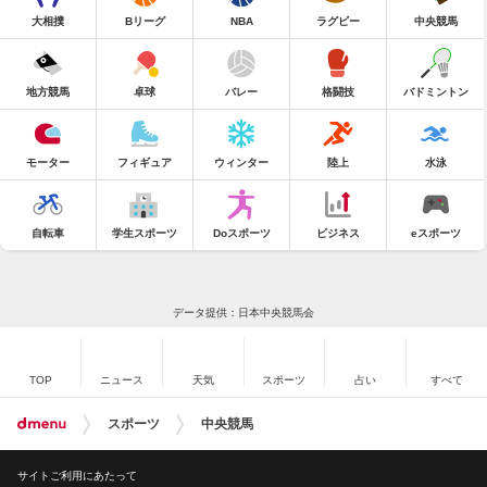
大相撲
Bリーグ
NBA
ラグビー
中央競馬
地方競馬
卓球
バレー
格闘技
バドミントン
モーター
フィギュア
ウィンター
陸上
水泳
自転車
学生スポーツ
Doスポーツ
ビジネス
eスポーツ
データ提供：日本中央競馬会
TOP
ニュース
天気
スポーツ
占い
すべて
スポーツ
中央競馬
サイトご利用にあたって