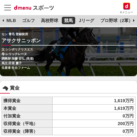
dメニュー
球
MLB
ゴルフ
高校野球
競馬
Jリーグ
プロ野球（2軍）
セン 青毛 登録抹消
アサクサニッポン
父:シンボリクリスエス
母:レリックレーヌ
調教師:加藤 征弘 (美浦)
馬主:田原 慶子
生産者:社台ファーム
賞金
獲得賞金
1,619万円
本賞金
1,619万円
付加賞金
0万円
収得賞金（平地）
200万円
収得賞金（障害）
0万円