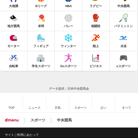
大相撲
Bリーグ
NBA
ラグビー
中央競馬
地方競馬
卓球
バレー
格闘技
バドミントン
モーター
フィギュア
ウィンター
陸上
水泳
自転車
学生スポーツ
Doスポーツ
ビジネス
eスポーツ
データ提供：日本中央競馬会
TOP
ニュース
天気
スポーツ
占い
すべて
スポーツ
中央競馬
サイトご利用にあたって