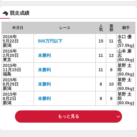
競走成績
人
着
年月日
レース
騎手
気
順
2016年
水口 優
5月22日
500万円以下
15
11
也
新潟
(57.0kg)
2016年
山本 康
2月20日
未勝利
11
12
志
東京
(60.0kg)
2015年
草野 太
11月15日
未勝利
11
8
郎
福島
(60.0kg)
2015年
草野 太
8月29日
未勝利
8
10
郎
新潟
(60.0kg)
2015年
草野 太
8月2日
未勝利
8
8
郎
新潟
(60.0kg)
もっと見る