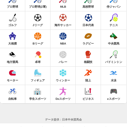
プロ野球
プロ野球(2軍)
MLB
高校野球
侍ジャパン
ゴルフ
Jリーグ
海外サッカー
日本代表
テニス
大相撲
Bリーグ
NBA
ラグビー
中央競馬
地方競馬
卓球
バレー
格闘技
バドミントン
モーター
フィギュア
ウィンター
陸上
水泳
自転車
学生スポーツ
Doスポーツ
ビジネス
eスポーツ
データ提供：日本中央競馬会