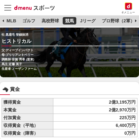
dメニュー
球
MLB
ゴルフ
高校野球
競馬
Jリーグ
プロ野球（2軍）
牡 黒鹿毛 登録抹消
ヒストリカル
父:ディープインパクト
母:ブリリアントベリー
調教師:音無 秀孝 (栗東)
馬主:近藤 英子
生産者:ノーザンファーム
賞金
獲得賞金
2億3,195万円
本賞金
2億2,970万円
付加賞金
225万円
収得賞金（平地）
6,400万円
収得賞金（障害）
0万円