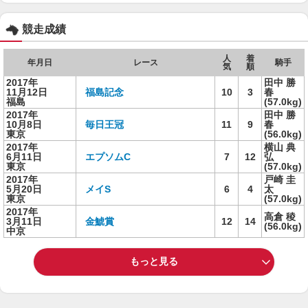
競走成績
人
着
年月日
レース
騎手
気
順
2017年
田中 勝
11月12日
福島記念
10
3
春
福島
(57.0kg)
2017年
田中 勝
10月8日
毎日王冠
11
9
春
東京
(56.0kg)
2017年
横山 典
6月11日
エプソムC
7
12
弘
東京
(57.0kg)
2017年
戸崎 圭
5月20日
メイS
6
4
太
東京
(57.0kg)
2017年
高倉 稜
3月11日
金鯱賞
12
14
(56.0kg)
中京
もっと見る