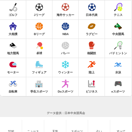
ゴルフ
Jリーグ
海外サッカー
日本代表
テニス
大相撲
Bリーグ
NBA
ラグビー
中央競馬
地方競馬
卓球
バレー
格闘技
バドミントン
モーター
フィギュア
ウィンター
陸上
水泳
自転車
学生スポーツ
Doスポーツ
ビジネス
eスポーツ
データ提供：日本中央競馬会
TOP
ニュース
天気
スポーツ
占い
すべて