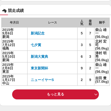
競走成績
人
着
年月日
レース
騎手
気
順
2015年
柴山 雄
9月6日
新潟記念
5
7
一
新潟
(56.0kg)
2015年
北村 宏
7月12日
七夕賞
3
5
司
福島
(56.0kg)
2015年
津村 明
5月10日
新潟大賞典
6
3
秀
新潟
(56.0kg)
2015年
柴山 雄
2月8日
東京新聞杯
9
2
一
東京
(56.0kg)
2015年
吉田 豊
1月17日
ニューイヤーS
2
9
(57.0kg)
中山
もっと見る