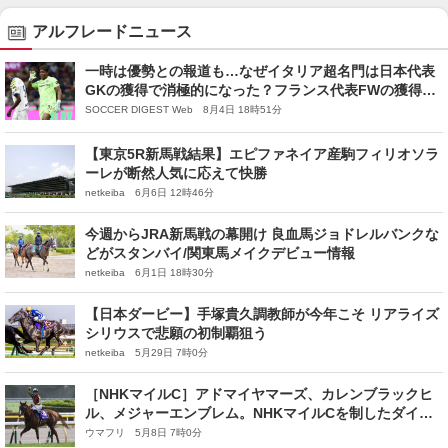
アルフレードニュース
一時は優勢との報道も…なぜイタリア超名門は日本代表
GKの獲得で消極的になった？フランス代表FWの獲得交
渉が要因か「関係を緊張させないことに決めた」
SOCCER DIGEST Web 8月4日 18時51分
【東京5R新馬戦結果】エピファネイア産駒フィリオソラ
ーレが断然人気に応えて快勝
netkeiba 6月6日 12時46分
今週からJRA新馬戦の幕開け 良血馬ジョドレルバンクな
どがスタンバイ/関東馬メイクデビュー情報
netkeiba 6月1日 18時30分
【日本ダービー】手塚貴久調教師が今年こそ リアライズ
シリウスで悲願の初制覇狙う
netkeiba 5月29日 7時0分
［NHKマイルC］アドマイヤマーズ、カレンブラックヒ
ル、メジャーエンブレム。NHKマイルCを制したダイワ
メジャー産駒たち
ウマフリ 5月8日 7時0分