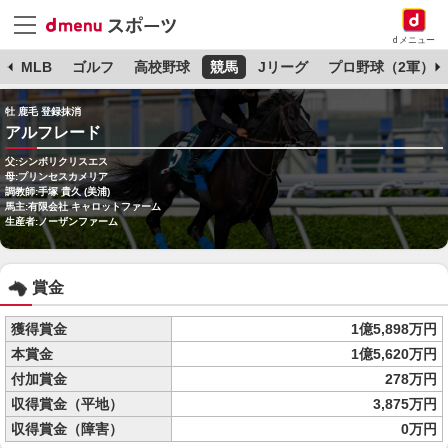
dメニュー
球
MLB
ゴルフ
高校野球
競馬
Jリーグ
プロ野球（2軍）
牡 鹿毛 登録抹消
アルフレード
父:シンボリクリスエス
母:プリンセスカメリア
調教師:手塚 貴久 (美浦)
馬主:有限会社 キャロットファーム
生産者:ノーザンファーム
賞金
獲得賞金
1億5,898万円
本賞金
1億5,620万円
付加賞金
278万円
収得賞金（平地）
3,875万円
収得賞金（障害）
0万円