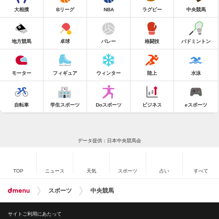
大相撲
Bリーグ
NBA
ラグビー
中央競馬
地方競馬
卓球
バレー
格闘技
バドミントン
モーター
フィギュア
ウィンター
陸上
水泳
自転車
学生スポーツ
Doスポーツ
ビジネス
eスポーツ
データ提供：日本中央競馬会
TOP
ニュース
天気
スポーツ
占い
すべて
スポーツ
中央競馬
サイトご利用にあたって