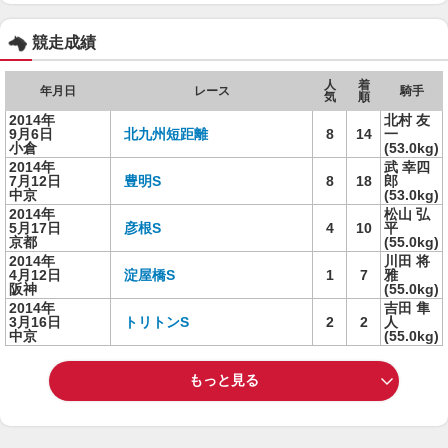
競走成績
人
着
年月日
レース
騎手
気
順
2014年
北村 友
9月6日
北九州短距離
8
14
一
小倉
(53.0kg)
2014年
武 幸四
7月12日
豊明S
8
18
郎
中京
(53.0kg)
2014年
松山 弘
5月17日
彦根S
4
10
平
京都
(55.0kg)
2014年
川田 将
4月12日
淀屋橋S
1
7
雅
阪神
(55.0kg)
2014年
吉田 隼
3月16日
トリトンS
2
2
人
中京
(55.0kg)
もっと見る