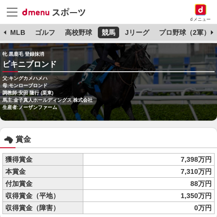
dメニュー
球
MLB
ゴルフ
高校野球
競馬
Jリーグ
プロ野球（2軍）
牝 黒鹿毛 登録抹消
ビキニブロンド
父:キングカメハメハ
母:モンローブロンド
調教師:安田 隆行 (栗東)
馬主:金子真人ホールディングス 株式会社
生産者:ノーザンファーム
賞金
獲得賞金
7,398万円
本賞金
7,310万円
付加賞金
88万円
収得賞金（平地）
1,350万円
収得賞金（障害）
0万円