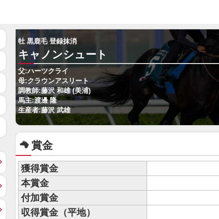
牡 黒鹿毛 登録抹消
キャノンシュート
父:ハーツクライ
母:クラウンアスリート
調教師:藤沢 和雄 (美浦)
馬主:渡邊 隆
生産者:藤沢 武雄
賞金
獲得賞金
本賞金
付加賞金
収得賞金（平地）