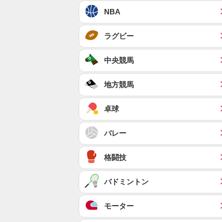
NBA
ラグビー
中央競馬
地方競馬
卓球
バレー
格闘技
バドミントン
モーター