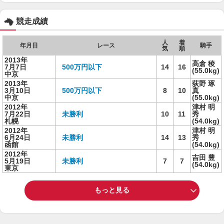
競走成績
人
着
年月日
レース
騎手
気
順
2013年
高倉 稜
7月7日
500万円以下
14
16
(55.0kg)
中京
2013年
荻野 琢
3月10日
500万円以下
8
10
真
中京
(55.0kg)
2012年
津村 明
7月22日
未勝利
10
11
秀
札幌
(54.0kg)
2012年
津村 明
6月24日
未勝利
14
13
秀
函館
(54.0kg)
2012年
吉田 豊
5月19日
未勝利
7
7
(54.0kg)
東京
もっと見る