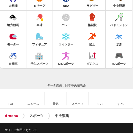
大相撲
Bリーグ
NBA
ラグビー
中央競馬
地方競馬
卓球
バレー
格闘技
バドミントン
モーター
フィギュア
ウィンター
陸上
水泳
自転車
学生スポーツ
Doスポーツ
ビジネス
eスポーツ
データ提供：日本中央競馬会
TOP
ニュース
天気
スポーツ
占い
すべて
スポーツ
中央競馬
サイトご利用にあたって