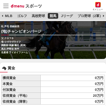
dメニュー
球
MLB
ゴルフ
高校野球
競馬
Jリーグ
プロ野球（2軍）
牝 芦毛 登録抹消
(地)チャンピオンバージ
父:クロフネ
母:リヴラヴライフ
調教師:高橋 義忠 (栗東)
馬主:坪野谷 和平
生産者:アイオイファーム
賞金
獲得賞金
0万円
本賞金
0万円
付加賞金
0万円
収得賞金（平地）
20万円
収得賞金（障害）
0万円