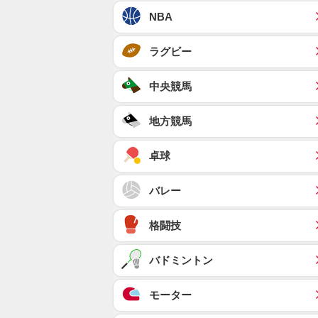
NBA
ラグビー
中央競馬
地方競馬
卓球
バレー
格闘技
バドミントン
モーター