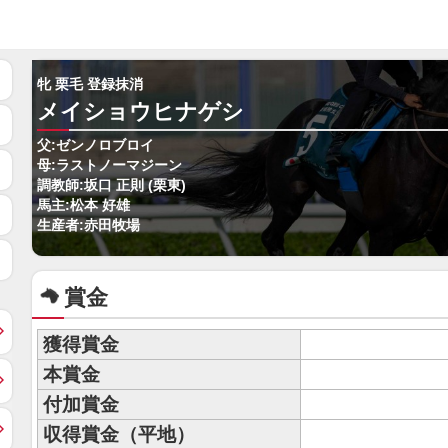
牝 栗毛 登録抹消
メイショウヒナゲシ
父:ゼンノロブロイ
母:ラストノーマジーン
調教師:坂口 正則 (栗東)
馬主:松本 好雄
生産者:赤田牧場
賞金
獲得賞金
本賞金
付加賞金
収得賞金（平地）