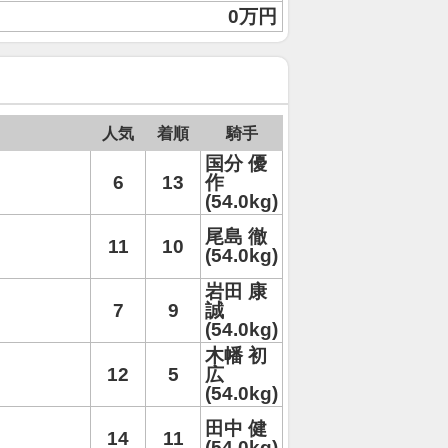
0万円
人気
着順
騎手
国分 優
6
13
作
(54.0kg)
尾島 徹
11
10
(54.0kg)
岩田 康
7
9
誠
(54.0kg)
木幡 初
12
5
広
(54.0kg)
田中 健
14
11
(54.0kg)