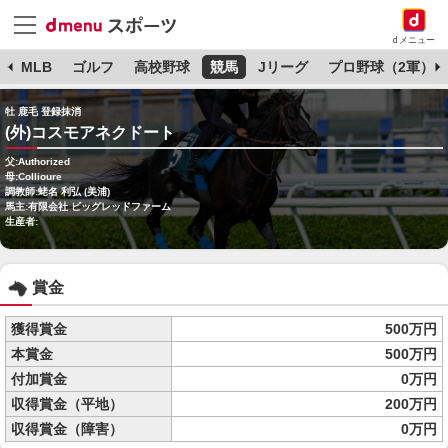
dメニュー
球
MLB
ゴルフ
高校野球
競馬
Jリーグ
プロ野球（2軍）
牡 鹿毛 登録抹消
(外)コスモアネクドート
父:Authorized
母:Collioure
調教師:蛯名 利弘 (美浦)
馬主:有限会社 ビッグレッドファーム
生産者:
賞金
獲得賞金
500万円
本賞金
500万円
付加賞金
0万円
収得賞金（平地）
200万円
収得賞金（障害）
0万円