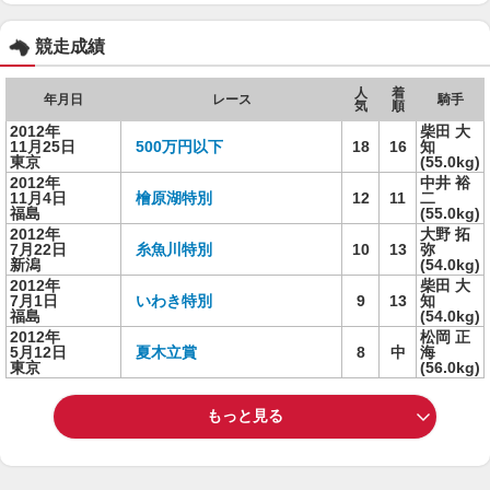
競走成績
人
着
年月日
レース
騎手
気
順
2012年
柴田 大
11月25日
500万円以下
18
16
知
東京
(55.0kg)
2012年
中井 裕
11月4日
檜原湖特別
12
11
二
福島
(55.0kg)
2012年
大野 拓
7月22日
糸魚川特別
10
13
弥
新潟
(54.0kg)
2012年
柴田 大
7月1日
いわき特別
9
13
知
福島
(54.0kg)
2012年
松岡 正
5月12日
夏木立賞
8
中
海
東京
(56.0kg)
もっと見る