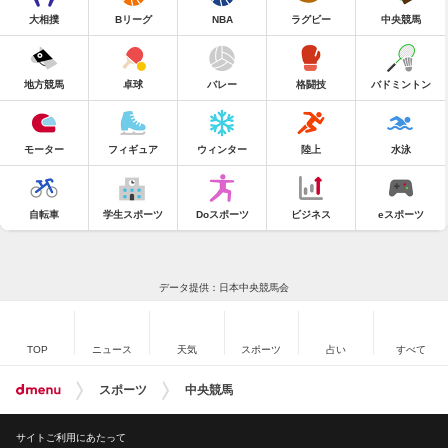
大相撲
Bリーグ
NBA
ラグビー
中央競馬
地方競馬
卓球
バレー
格闘技
バドミントン
モーター
フィギュア
ウィンター
陸上
水泳
自転車
学生スポーツ
Doスポーツ
ビジネス
eスポーツ
データ提供：日本中央競馬会
TOP
ニュース
天気
スポーツ
占い
すべて
スポーツ
中央競馬
サイトご利用にあたって