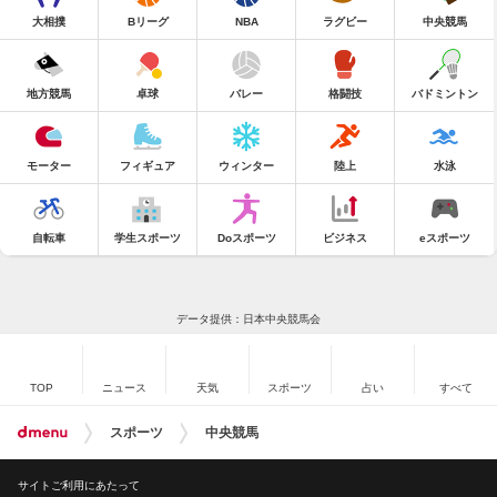
大相撲
Bリーグ
NBA
ラグビー
中央競馬
地方競馬
卓球
バレー
格闘技
バドミントン
モーター
フィギュア
ウィンター
陸上
水泳
自転車
学生スポーツ
Doスポーツ
ビジネス
eスポーツ
データ提供：日本中央競馬会
TOP
ニュース
天気
スポーツ
占い
すべて
スポーツ
中央競馬
サイトご利用にあたって