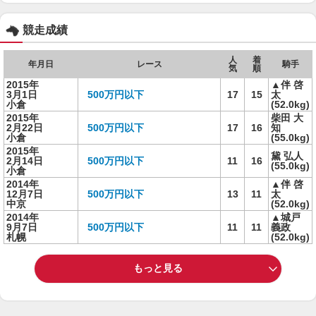
競走成績
人
着
年月日
レース
騎手
気
順
2015年
▲伴 啓
3月1日
500万円以下
17
15
太
小倉
(52.0kg)
2015年
柴田 大
2月22日
500万円以下
17
16
知
小倉
(55.0kg)
2015年
黛 弘人
2月14日
500万円以下
11
16
(55.0kg)
小倉
2014年
▲伴 啓
12月7日
500万円以下
13
11
太
中京
(52.0kg)
2014年
▲城戸
9月7日
500万円以下
11
11
義政
札幌
(52.0kg)
もっと見る