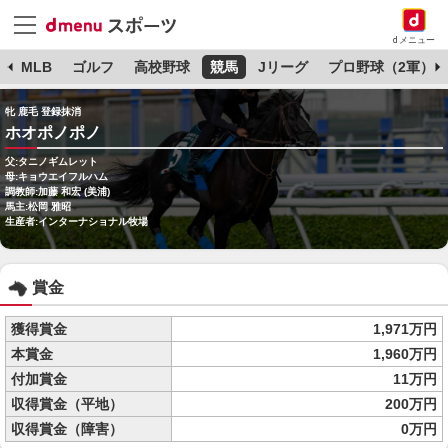
dメニュー
球
MLB
ゴルフ
高校野球
競馬
Jリーグ
プロ野球（2軍）
牝 鹿毛 登録抹消
ホオポノポノ
父:タニノギムレット
母:キョウエイフルハム
調教師:加藤 和宏 (美浦)
馬主:松岡 雅昭
生産者:インターナショナル牧場
賞金
獲得賞金
1,971万円
本賞金
1,960万円
付加賞金
11万円
収得賞金（平地）
200万円
収得賞金（障害）
0万円