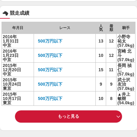
競走成績
人
着
年月日
レース
騎手
気
順
2016年
小野寺
1月31日
500万円以下
13
12
祐太
中京
(57.0kg)
2016年
宮崎 北
1月23日
500万円以下
10
12
斗
中京
(57.0kg)
2015年
長岡 禎
12月20日
500万円以下
15
11
仁
中京
(57.0kg)
2015年
武士沢
10月24日
500万円以下
9
9
友治
東京
(57.0kg)
2015年
▲井上
10月17日
500万円以下
10
8
敏樹
東京
(54.0kg)
もっと見る