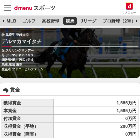
dメニュー
球
MLB
ゴルフ
高校野球
競馬
Jリーグ
プロ野球（2軍）
牡 黒鹿毛 登録抹消
デルマカマイタチ
父:スリリングサンデー
母:アドマイヤアイリス
調教師:堀井 雅広 (美浦)
馬主:浅沼 廣幸
生産者:ファニーヒルファーム
賞金
獲得賞金
1,585万円
本賞金
1,585万円
付加賞金
0万円
収得賞金（平地）
200万円
収得賞金（障害）
0万円