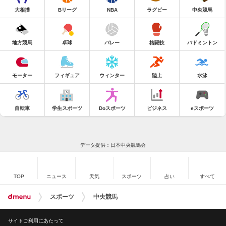
大相撲
Bリーグ
NBA
ラグビー
中央競馬
地方競馬
卓球
バレー
格闘技
バドミントン
モーター
フィギュア
ウィンター
陸上
水泳
自転車
学生スポーツ
Doスポーツ
ビジネス
eスポーツ
データ提供：日本中央競馬会
TOP
ニュース
天気
スポーツ
占い
すべて
スポーツ
中央競馬
サイトご利用にあたって