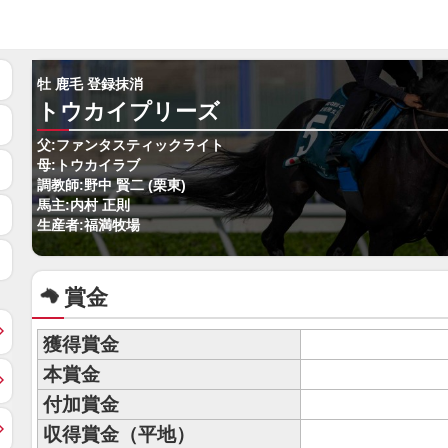
牡 鹿毛 登録抹消
トウカイプリーズ
父:ファンタスティックライト
母:トウカイラブ
調教師:野中 賢二 (栗東)
馬主:内村 正則
生産者:福満牧場
賞金
獲得賞金
本賞金
付加賞金
収得賞金（平地）