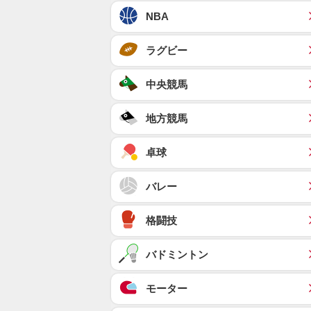
NBA
ラグビー
中央競馬
地方競馬
卓球
バレー
格闘技
バドミントン
モーター