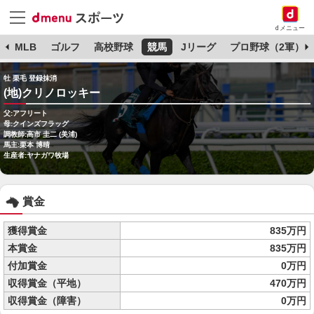
dメニュー
球
MLB
ゴルフ
高校野球
競馬
Jリーグ
プロ野球（2軍）
牡 栗毛 登録抹消
(地)クリノロッキー
父:アフリート
母:クインズフラッグ
調教師:高市 圭二 (美浦)
馬主:栗本 博晴
生産者:ヤナガワ牧場
賞金
獲得賞金
835万円
本賞金
835万円
付加賞金
0万円
収得賞金（平地）
470万円
収得賞金（障害）
0万円