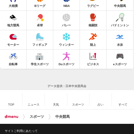
大相撲
Bリーグ
NBA
ラグビー
中央競馬
地方競馬
卓球
バレー
格闘技
バドミントン
モーター
フィギュア
ウィンター
陸上
水泳
自転車
学生スポーツ
Doスポーツ
ビジネス
eスポーツ
データ提供：日本中央競馬会
TOP
ニュース
天気
スポーツ
占い
すべて
スポーツ
中央競馬
サイトご利用にあたって