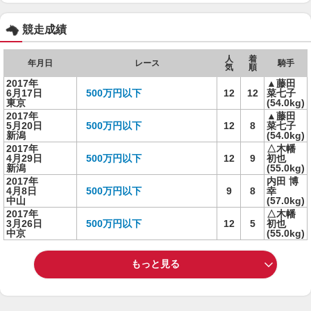
競走成績
人
着
年月日
レース
騎手
気
順
2017年
▲藤田
6月17日
500万円以下
12
12
菜七子
東京
(54.0kg)
2017年
▲藤田
5月20日
500万円以下
12
8
菜七子
新潟
(54.0kg)
2017年
△木幡
4月29日
500万円以下
12
9
初也
新潟
(55.0kg)
2017年
内田 博
4月8日
500万円以下
9
8
幸
中山
(57.0kg)
2017年
△木幡
3月26日
500万円以下
12
5
初也
中京
(55.0kg)
もっと見る