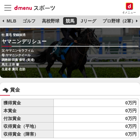
dメニュー
球
MLB
ゴルフ
高校野球
競馬
Jリーグ
プロ野球（2軍）
牡 栗毛 登録抹消
ヤマニンデリシュー
父:ヤマニンセラフィム
母:ヤマニンクイール
調教師:田島 俊明 (美浦)
馬主:土井 肇
生産者:廣田 伉助
賞金
獲得賞金
0万円
本賞金
0万円
付加賞金
0万円
収得賞金（平地）
0万円
収得賞金（障害）
0万円