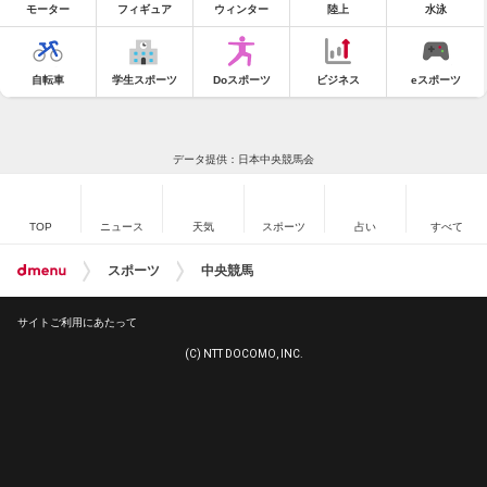
モーター
フィギュア
ウィンター
陸上
水泳
自転車
学生スポーツ
Doスポーツ
ビジネス
eスポーツ
データ提供：日本中央競馬会
TOP
ニュース
天気
スポーツ
占い
すべて
スポーツ
中央競馬
サイトご利用にあたって
(C) NTT DOCOMO, INC.