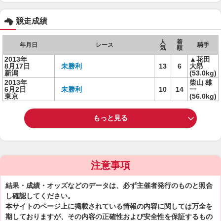
競走成績
人
着
年月日
レース
騎手
気
順
2013年
▲花田
8月17日
未勝利
13
6
大昂
新潟
(53.0kg)
2013年
柴山 雄
6月2日
未勝利
10
14
一
東京
(56.0kg)
もっと見る
注意事項
結果・成績・オッズなどのデータは、必ず主催者発行のものと照合
し確認してください。
本サイトのページ上に掲載されている情報の内容に関しては万全を
期しておりますが、その内容の正確性および安全性を保証するもの