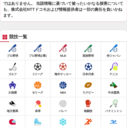
ではありません。 当該情報に基づいて被ったいかなる損害について
も、株式会社NTTドコモおよび情報提供者は一切の責任を負いかね
ます。
競技一覧
プロ野球
プロ野球(2軍)
MLB
高校野球
侍ジャパン
ゴルフ
Jリーグ
海外サッカー
日本代表
テニス
大相撲
Bリーグ
NBA
ラグビー
中央競馬
地方競馬
卓球
バレー
格闘技
バドミントン