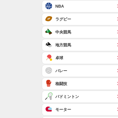
NBA
ラグビー
中央競馬
地方競馬
卓球
バレー
格闘技
バドミントン
モーター