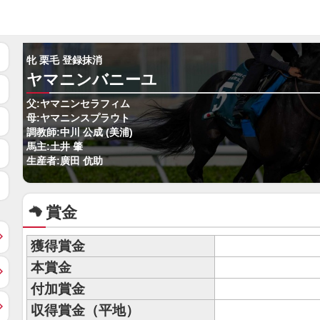
牝 栗毛 登録抹消
ヤマニンバニーユ
父:ヤマニンセラフィム
母:ヤマニンスプラウト
調教師:中川 公成 (美浦)
馬主:土井 肇
生産者:廣田 伉助
賞金
獲得賞金
本賞金
付加賞金
収得賞金（平地）