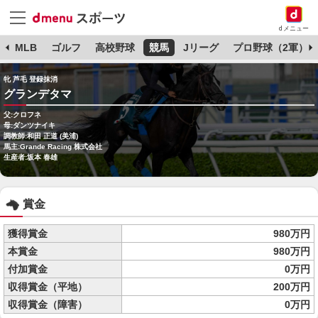
dメニュー
球
MLB
ゴルフ
高校野球
競馬
Jリーグ
プロ野球（2軍）
牝 芦毛 登録抹消
グランデタマ
父:クロフネ
母:ダンツナイキ
調教師:和田 正道 (美浦)
馬主:Grande Racing 株式会社
生産者:坂本 春雄
賞金
獲得賞金
980万円
本賞金
980万円
付加賞金
0万円
収得賞金（平地）
200万円
収得賞金（障害）
0万円