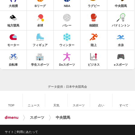
大相撲
Bリーグ
NBA
ラグビー
中央競馬
地方競馬
卓球
バレー
格闘技
バドミントン
モーター
フィギュア
ウィンター
陸上
水泳
自転車
学生スポーツ
Doスポーツ
ビジネス
eスポーツ
データ提供：日本中央競馬会
TOP
ニュース
天気
スポーツ
占い
すべて
スポーツ
中央競馬
サイトご利用にあたって