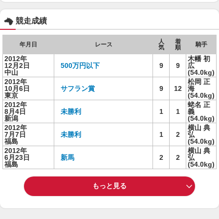
競走成績
人
着
年月日
レース
騎手
気
順
2012年
木幡 初
12月2日
500万円以下
9
9
広
中山
(54.0kg)
2012年
松岡 正
10月6日
サフラン賞
9
12
海
東京
(54.0kg)
2012年
蛯名 正
8月4日
未勝利
1
1
義
新潟
(54.0kg)
2012年
横山 典
7月7日
未勝利
1
2
弘
福島
(54.0kg)
2012年
横山 典
6月23日
新馬
2
2
弘
福島
(54.0kg)
もっと見る