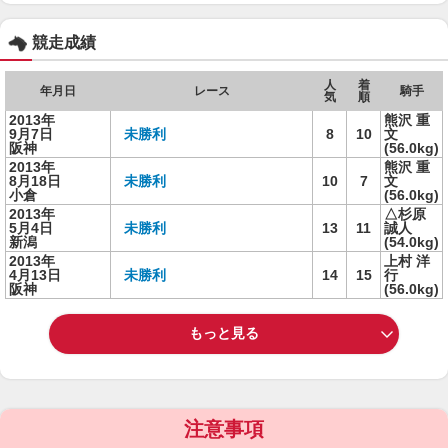
競走成績
人
着
年月日
レース
騎手
気
順
2013年
熊沢 重
9月7日
未勝利
8
10
文
阪神
(56.0kg)
2013年
熊沢 重
8月18日
未勝利
10
7
文
小倉
(56.0kg)
2013年
△杉原
5月4日
未勝利
13
11
誠人
新潟
(54.0kg)
2013年
上村 洋
4月13日
未勝利
14
15
行
阪神
(56.0kg)
もっと見る
注意事項