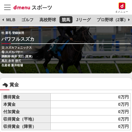
dメニュー
球
MLB
ゴルフ
高校野球
競馬
Jリーグ
プロ野球（2軍）
牡 栗毛 登録抹消
パワフルスズカ
父:スズカフェニックス
母:スズカパサー
調教師:南井 克巳 (栗東)
馬主:永井 啓弍
生産者:新井牧場
賞金
獲得賞金
0万円
本賞金
0万円
付加賞金
0万円
収得賞金（平地）
0万円
収得賞金（障害）
0万円