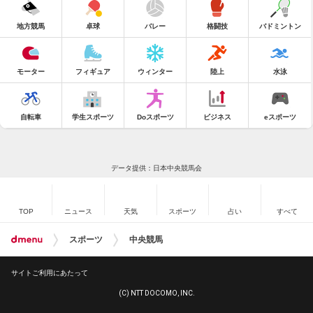
地方競馬
卓球
バレー
格闘技
バドミントン
モーター
フィギュア
ウィンター
陸上
水泳
自転車
学生スポーツ
Doスポーツ
ビジネス
eスポーツ
データ提供：日本中央競馬会
TOP
ニュース
天気
スポーツ
占い
すべて
スポーツ
中央競馬
サイトご利用にあたって
(C) NTT DOCOMO, INC.