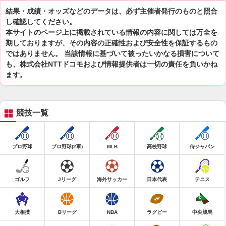
結果・成績・オッズなどのデータは、必ず主催者発行のものと照合
し確認してください。
本サイトのページ上に掲載されている情報の内容に関しては万全を
期しておりますが、その内容の正確性および安全性を保証するもの
ではありません。 当該情報に基づいて被ったいかなる損害について
も、株式会社NTTドコモおよび情報提供者は一切の責任を負いかね
ます。
競技一覧
プロ野球
プロ野球(2軍)
MLB
高校野球
侍ジャパン
ゴルフ
Jリーグ
海外サッカー
日本代表
テニス
大相撲
Bリーグ
NBA
ラグビー
中央競馬