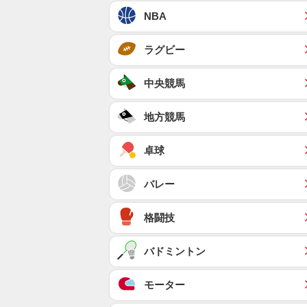
NBA
ラグビー
中央競馬
地方競馬
卓球
バレー
格闘技
バドミントン
モーター