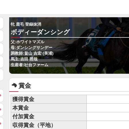
牝 鹿毛 登録抹消
ボディーダンシング
父:ホワイトマズル
母:ダンシングサンデー
調教師:畠山 吉宏 (美浦)
馬主:吉田 照哉
生産者:社台ファーム
賞金
獲得賞金
本賞金
付加賞金
収得賞金（平地）