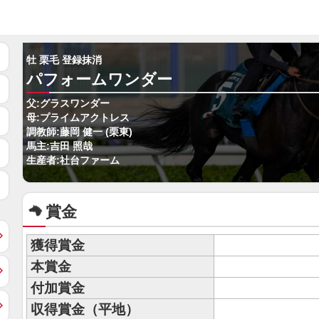
牡 栗毛 登録抹消
パフォームワンダー
父:グラスワンダー
母:プライムアクトレス
調教師:藤岡 健一 (栗東)
馬主:吉田 照哉
生産者:社台ファーム
賞金
獲得賞金
本賞金
付加賞金
収得賞金（平地）