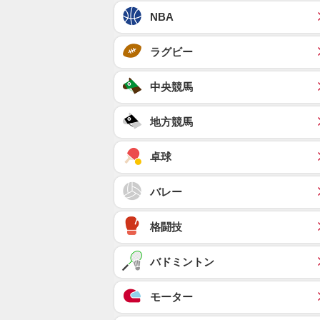
NBA
ラグビー
中央競馬
地方競馬
卓球
バレー
格闘技
バドミントン
モーター