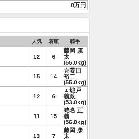
0万円
人気
着順
騎手
藤岡 康
12
6
太
(55.0kg)
☆菱田
15
14
裕二
(55.0kg)
▲城戸
12
6
義政
(53.0kg)
蛯名 正
11
15
義
(56.0kg)
藤岡 康
13
7
太