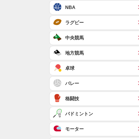
NBA
ラグビー
中央競馬
地方競馬
卓球
バレー
格闘技
バドミントン
モーター