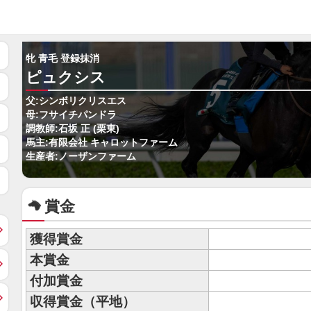
牝 青毛 登録抹消
ピュクシス
父:シンボリクリスエス
母:フサイチパンドラ
調教師:石坂 正 (栗東)
馬主:有限会社 キャロットファーム
生産者:ノーザンファーム
賞金
獲得賞金
本賞金
付加賞金
収得賞金（平地）