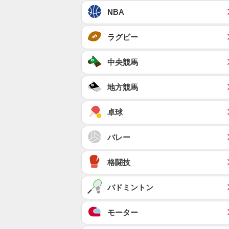
NBA
ラグビー
中央競馬
地方競馬
卓球
バレー
格闘技
バドミントン
モーター