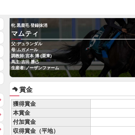
牝 黒鹿毛 登録抹消
マムティ
父:デュランダル
母:ムガメール
調教師:宮本 博 (栗東)
馬主:吉田 勝己
生産者:ノーザンファーム
賞金
獲得賞金
本賞金
付加賞金
収得賞金（平地）