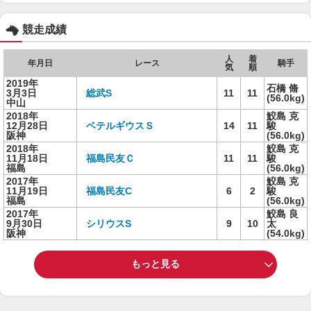
競走成績
人
着
年月日
レース
騎手
気
順
2019年
石橋 脩
3月3日
総武S
11
11
(56.0kg)
中山
2018年
鮫島 克
12月28日
ベテルギウスＳ
14
11
駿
阪神
(56.0kg)
2018年
鮫島 克
11月18日
福島民友Ｃ
11
11
駿
福島
(56.0kg)
2017年
鮫島 克
11月19日
福島民友C
6
2
駿
福島
(56.0kg)
2017年
鮫島 良
9月30日
シリウスS
9
10
太
阪神
(54.0kg)
もっと見る