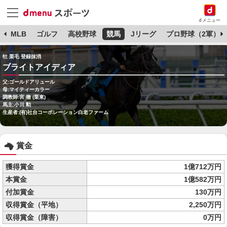
dメニュー
球
MLB
ゴルフ
高校野球
競馬
Jリーグ
プロ野球（2軍）
牡 栗毛 登録抹消
ブライトアイディア
父:ゴールドアリュール
母:マイティーカラー
調教師:宮 徹 (栗東)
馬主:小川 勲
生産者:(有)社台コーポレーション白老ファーム
賞金
獲得賞金
1億712万円
本賞金
1億582万円
付加賞金
130万円
収得賞金（平地）
2,250万円
収得賞金（障害）
0万円