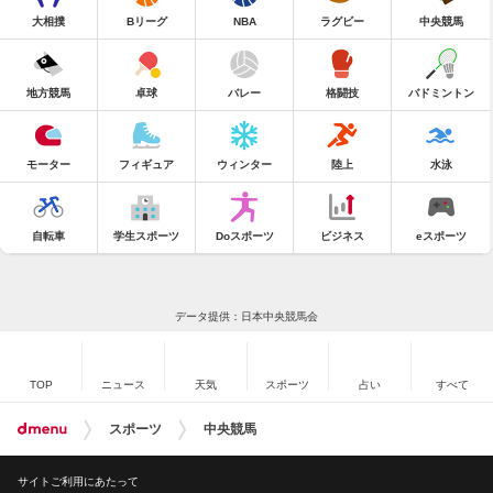
大相撲
Bリーグ
NBA
ラグビー
中央競馬
地方競馬
卓球
バレー
格闘技
バドミントン
モーター
フィギュア
ウィンター
陸上
水泳
自転車
学生スポーツ
Doスポーツ
ビジネス
eスポーツ
データ提供：日本中央競馬会
TOP
ニュース
天気
スポーツ
占い
すべて
スポーツ
中央競馬
サイトご利用にあたって