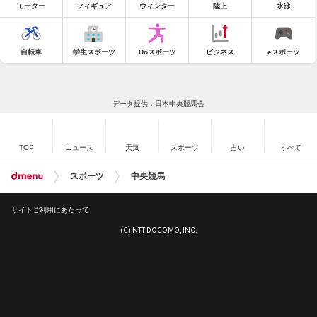
モーター
フィギュア
ウィンター
陸上
水泳
自転車
学生スポーツ
Doスポーツ
ビジネス
eスポーツ
データ提供：日本中央競馬会
TOP
ニュース
天気
スポーツ
占い
すべて
スポーツ
中央競馬
サイトご利用にあたって
(C) NTT DOCOMO, INC.