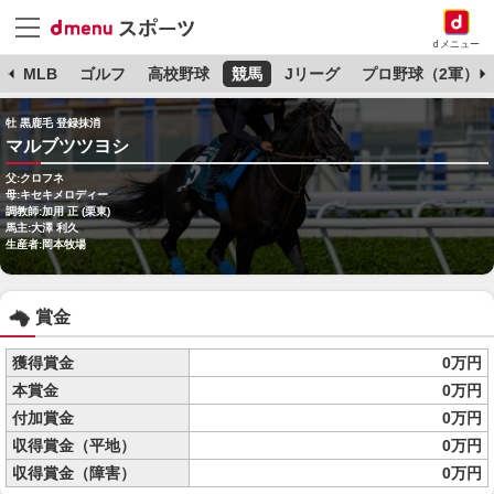
dメニュー
球
MLB
ゴルフ
高校野球
競馬
Jリーグ
プロ野球（2軍）
牡 黒鹿毛 登録抹消
マルブツツヨシ
父:クロフネ
母:キセキメロディー
調教師:加用 正 (栗東)
馬主:大澤 利久
生産者:岡本牧場
賞金
獲得賞金
0万円
本賞金
0万円
付加賞金
0万円
収得賞金（平地）
0万円
収得賞金（障害）
0万円