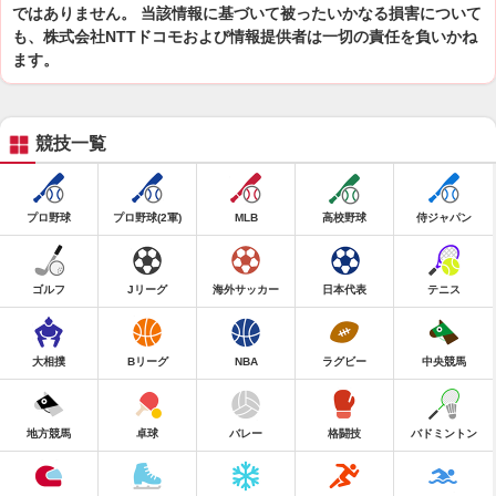
ではありません。 当該情報に基づいて被ったいかなる損害について
も、株式会社NTTドコモおよび情報提供者は一切の責任を負いかね
ます。
競技一覧
プロ野球
プロ野球(2軍)
MLB
高校野球
侍ジャパン
ゴルフ
Jリーグ
海外サッカー
日本代表
テニス
大相撲
Bリーグ
NBA
ラグビー
中央競馬
地方競馬
卓球
バレー
格闘技
バドミントン