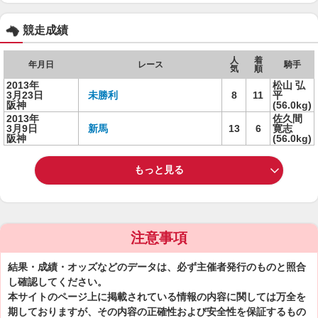
競走成績
人
着
年月日
レース
騎手
気
順
2013年
松山 弘
3月23日
未勝利
8
11
平
阪神
(56.0kg)
2013年
佐久間
3月9日
新馬
13
6
寛志
阪神
(56.0kg)
もっと見る
注意事項
結果・成績・オッズなどのデータは、必ず主催者発行のものと照合
し確認してください。
本サイトのページ上に掲載されている情報の内容に関しては万全を
期しておりますが、その内容の正確性および安全性を保証するもの