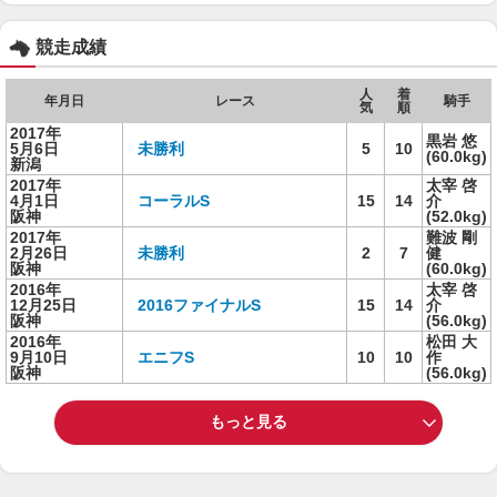
競走成績
人
着
年月日
レース
騎手
気
順
2017年
黒岩 悠
5月6日
未勝利
5
10
(60.0kg)
新潟
2017年
太宰 啓
4月1日
コーラルS
15
14
介
阪神
(52.0kg)
2017年
難波 剛
2月26日
未勝利
2
7
健
阪神
(60.0kg)
2016年
太宰 啓
12月25日
2016ファイナルS
15
14
介
阪神
(56.0kg)
2016年
松田 大
9月10日
エニフS
10
10
作
阪神
(56.0kg)
もっと見る