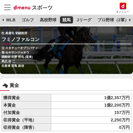
dメニュー
球
MLB
ゴルフ
高校野球
競馬
Jリーグ
プロ野球（2軍）
牡 黒鹿毛 登録抹消
フミノファルコン
父:スタチューオブリバティ
母:セキサンジョオウ
調教師:目野 哲也 (栗東)
馬主:谷 二
生産者:笹島 政信
賞金
獲得賞金
1億2,357万円
本賞金
1億2,200万円
付加賞金
157万円
収得賞金（平地）
2,250万円
収得賞金（障害）
0万円