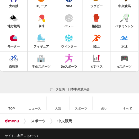
大相撲
Bリーグ
NBA
ラグビー
中央競馬
地方競馬
卓球
バレー
格闘技
バドミントン
モーター
フィギュア
ウィンター
陸上
水泳
自転車
学生スポーツ
Doスポーツ
ビジネス
eスポーツ
データ提供：日本中央競馬会
TOP
ニュース
天気
スポーツ
占い
すべて
スポーツ
中央競馬
サイトご利用にあたって