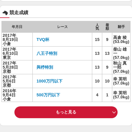
競走成績
人
着
年月日
レース
騎手
気
順
2017年
高倉 稜
8月19日
TVQ杯
15
9
(53.0kg)
小倉
2017年
柴山 雄
6月10日
八王子特別
13
13
一
東京
(57.0kg)
2017年
秋山 真
5月28日
與杼特別
13
9
一郎
京都
(57.0kg)
2017年
幸 英明
5月6日
1000万円以下
10
10
(57.0kg)
京都
2016年
幸 英明
9月4日
500万円以下
4
1
(57.0kg)
小倉
もっと見る