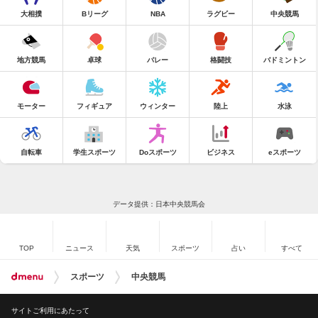
大相撲
Bリーグ
NBA
ラグビー
中央競馬
地方競馬
卓球
バレー
格闘技
バドミントン
モーター
フィギュア
ウィンター
陸上
水泳
自転車
学生スポーツ
Doスポーツ
ビジネス
eスポーツ
データ提供：日本中央競馬会
TOP
ニュース
天気
スポーツ
占い
すべて
スポーツ
中央競馬
サイトご利用にあたって