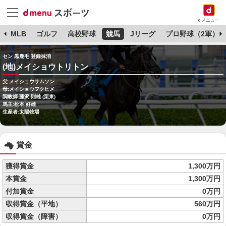
dメニュー
球
MLB
ゴルフ
高校野球
競馬
Jリーグ
プロ野球（2軍）
セン 黒鹿毛 登録抹消
(地)メイショウトリトン
父:メイショウサムソン
母:メイショウフクヒメ
調教師:藤沢 則雄 (栗東)
馬主:松本 好雄
生産者:太陽牧場
賞金
獲得賞金
1,300万円
本賞金
1,300万円
付加賞金
0万円
収得賞金（平地）
560万円
収得賞金（障害）
0万円