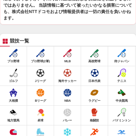
ではありません。 当該情報に基づいて被ったいかなる損害について
も、株式会社NTTドコモおよび情報提供者は一切の責任を負いかね
ます。
競技一覧
プロ野球
プロ野球(2軍)
MLB
高校野球
侍ジャパン
ゴルフ
Jリーグ
海外サッカー
日本代表
テニス
大相撲
Bリーグ
NBA
ラグビー
中央競馬
地方競馬
卓球
バレー
格闘技
バドミントン