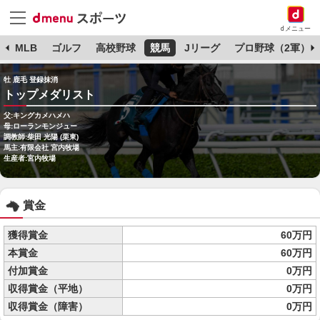
dメニュー
球
MLB
ゴルフ
高校野球
競馬
Jリーグ
プロ野球（2軍）
牡 鹿毛 登録抹消
トップメダリスト
父:キングカメハメハ
母:ローランモンジュー
調教師:柴田 光陽 (栗東)
馬主:有限会社 宮内牧場
生産者:宮内牧場
賞金
獲得賞金
60万円
本賞金
60万円
付加賞金
0万円
収得賞金（平地）
0万円
収得賞金（障害）
0万円