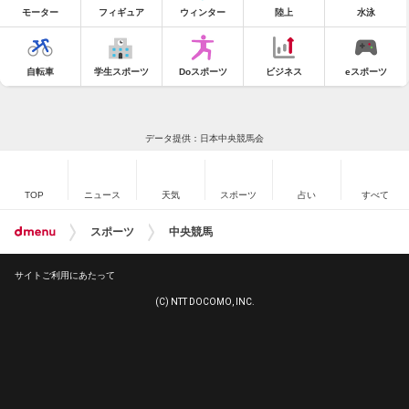
モーター
フィギュア
ウィンター
陸上
水泳
自転車
学生スポーツ
Doスポーツ
ビジネス
eスポーツ
データ提供：日本中央競馬会
TOP
ニュース
天気
スポーツ
占い
すべて
スポーツ
中央競馬
サイトご利用にあたって
(C) NTT DOCOMO, INC.