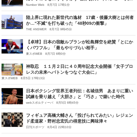
功の舞台裏「やりたいことをすべて詰め込んだ」
Number Web 8月7日 17時1分
陸上界に現れた新世代の逸材 17歳・後藤大樹とは何者
か…“不滅”を打ち破った「48秒09の衝撃」
THE ANSWER 8月7日 9時45分
【卓球】日本の宿敵ルブランが松島輝空を絶賛「とにか
くパワフル」「最もやりづらい相手」
東スポWEB 8月7日 6時0分
神取忍 １１月２日に４０周年記念大会開催「女子プロ
レスの未来へバトンをつなぐ大会に」
東スポWEB 8月5日 17時13分
日本ボクシング世界王者列伝：名城信男 あまりに重い
試練を乗り越え「大胆さ」と「巧さ」で築いた時代
webスポルティーバ 8月5日 6時45分
フィギュア高橋大輔さん「投げられてみたい」レジェン
ド柔道家・野村忠宏氏の得意技に興味津々
日刊スポーツ 8月4日 22時10分