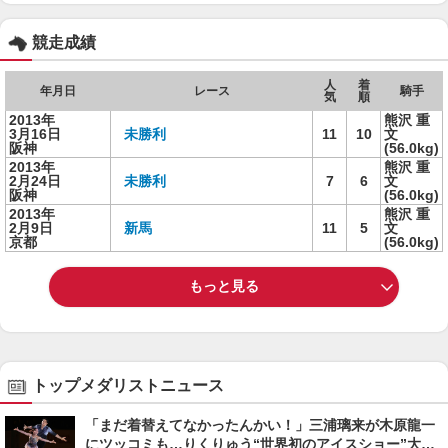
競走成績
人
着
年月日
レース
騎手
気
順
2013年
熊沢 重
3月16日
未勝利
11
10
文
阪神
(56.0kg)
2013年
熊沢 重
2月24日
未勝利
7
6
文
阪神
(56.0kg)
2013年
熊沢 重
2月9日
新馬
11
5
文
京都
(56.0kg)
もっと見る
トップメダリストニュース
「まだ着替えてなかったんかい！」三浦璃来が木原龍一
にツッコミも…りくりゅう“世界初のアイスショー”大成