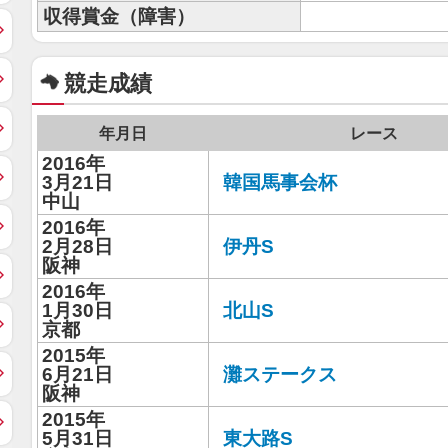
収得賞金（障害）
競走成績
年月日
レース
2016年
3月21日
韓国馬事会杯
中山
2016年
2月28日
伊丹S
阪神
2016年
1月30日
北山S
京都
2015年
6月21日
灘ステークス
阪神
2015年
5月31日
東大路S