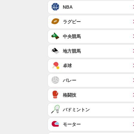
NBA
ラグビー
中央競馬
地方競馬
卓球
バレー
格闘技
バドミントン
モーター