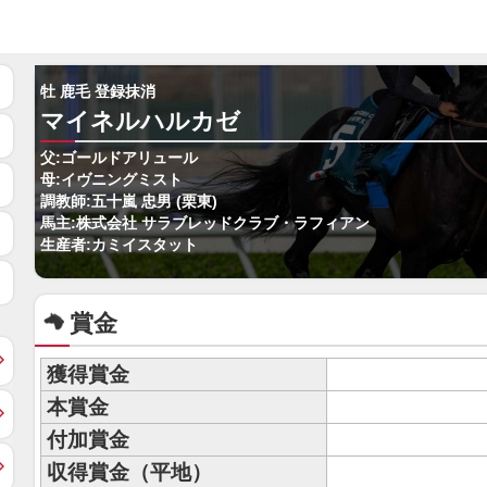
牡 鹿毛 登録抹消
マイネルハルカゼ
父:ゴールドアリュール
母:イヴニングミスト
調教師:五十嵐 忠男 (栗東)
馬主:株式会社 サラブレッドクラブ・ラフィアン
生産者:カミイスタット
賞金
獲得賞金
本賞金
付加賞金
収得賞金（平地）