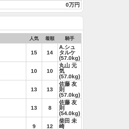
0万円
人気
着順
騎手
A.シュ
15
14
タルケ
(57.0kg)
丸山 元
10
10
気
(57.0kg)
佐藤 友
13
13
則
(57.0kg)
佐藤 友
13
8
則
(54.0kg)
柴田 未
9
12
崎