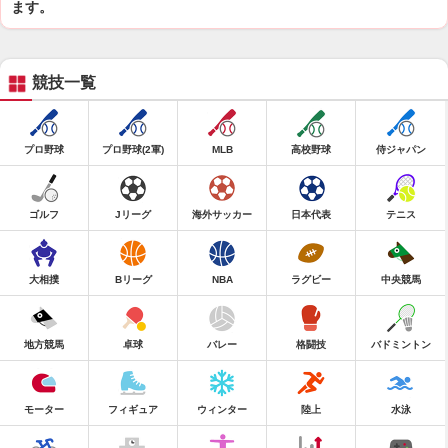
ます。
競技一覧
プロ野球
プロ野球(2軍)
MLB
高校野球
侍ジャパン
ゴルフ
Jリーグ
海外サッカー
日本代表
テニス
大相撲
Bリーグ
NBA
ラグビー
中央競馬
地方競馬
卓球
バレー
格闘技
バドミントン
モーター
フィギュア
ウィンター
陸上
水泳