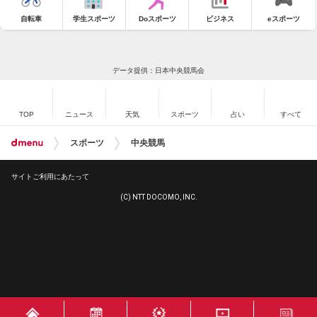
自転車
学生スポーツ
Doスポーツ
ビジネス
eスポーツ
データ提供：日本中央競馬会
TOP
ニュース
天気
スポーツ
占い
すべて
スポーツ
中央競馬
サイトご利用にあたって
(C) NTT DOCOMO, INC.