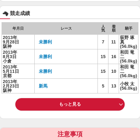
競走成績
人
着
年月日
レース
騎手
気
順
2013年
荻野 琢
9月28日
未勝利
7
11
真
阪神
(56.0kg)
2013年
和田 竜
8月3日
未勝利
15
16
二
小倉
(56.0kg)
2013年
和田 竜
5月11日
未勝利
15
10
二
京都
(56.0kg)
2013年
小牧 太
2月23日
新馬
5
13
(56.0kg)
阪神
もっと見る
注意事項