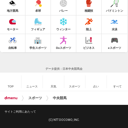
地方競馬
卓球
バレー
格闘技
バドミントン
モーター
フィギュア
ウィンター
陸上
水泳
自転車
学生スポーツ
Doスポーツ
ビジネス
eスポーツ
データ提供：日本中央競馬会
TOP
ニュース
天気
スポーツ
占い
すべて
スポーツ
中央競馬
サイトご利用にあたって
(C) NTT DOCOMO, INC.