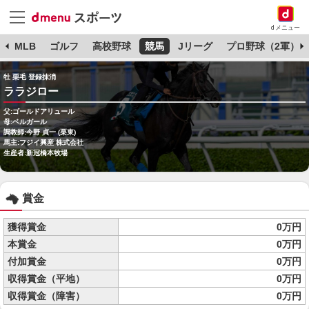
dメニュー
球
MLB
ゴルフ
高校野球
競馬
Jリーグ
プロ野球（2軍）
牡 栗毛 登録抹消
ララジロー
父:ゴールドアリュール
母:ベルガール
調教師:今野 貞一 (栗東)
馬主:フジイ興産 株式会社
生産者:新冠橋本牧場
賞金
獲得賞金
0万円
本賞金
0万円
付加賞金
0万円
収得賞金（平地）
0万円
収得賞金（障害）
0万円