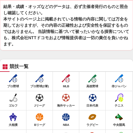
結果・成績・オッズなどのデータは、必ず主催者発行のものと照合
し確認してください。
本サイトのページ上に掲載されている情報の内容に関しては万全を
期しておりますが、その内容の正確性および安全性を保証するもの
ではありません。 当該情報に基づいて被ったいかなる損害について
も、株式会社NTTドコモおよび情報提供者は一切の責任を負いかね
ます。
競技一覧
プロ野球
プロ野球(2軍)
MLB
高校野球
侍ジャパン
ゴルフ
Jリーグ
海外サッカー
日本代表
テニス
大相撲
Bリーグ
NBA
ラグビー
中央競馬