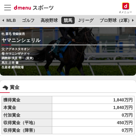
dメニュー
球
MLB
ゴルフ
高校野球
競馬
Jリーグ
プロ野球（2軍）
牝 栗毛 登録抹消
ヤマニンシェリル
父:アグネスタキオン
母:ヤマニンザナドゥ
調教師:浅見 秀一 (栗東)
馬主:土井 肇
生産者:錦岡牧場
賞金
獲得賞金
1,840万円
本賞金
1,840万円
付加賞金
0万円
収得賞金（平地）
450万円
収得賞金（障害）
0万円