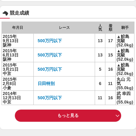
競走成績
人
着
年月日
レース
騎手
気
順
2015年
▲鮫島
9月13日
500万円以下
13
17
克駿
阪神
(52.0kg)
2015年
▲鮫島
6月13日
500万円以下
13
15
克駿
阪神
(52.0kg)
2015年
▲鮫島
3月21日
500万円以下
5
16
克駿
中京
(52.0kg)
2015年
丸山 元
2月8日
日田特別
6
11
気
小倉
(55.0kg)
2014年
武 幸四
12月13日
500万円以下
11
16
郎
中京
(55.0kg)
もっと見る