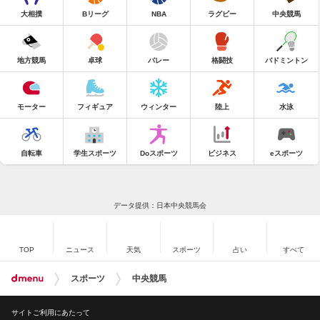
大相撲
Bリーグ
NBA
ラグビー
中央競馬
地方競馬
卓球
バレー
格闘技
バドミントン
モーター
フィギュア
ウィンター
陸上
水泳
自転車
学生スポーツ
Doスポーツ
ビジネス
eスポーツ
データ提供：日本中央競馬会
TOP
ニュース
天気
スポーツ
占い
すべて
スポーツ
中央競馬
サイトご利用にあたって