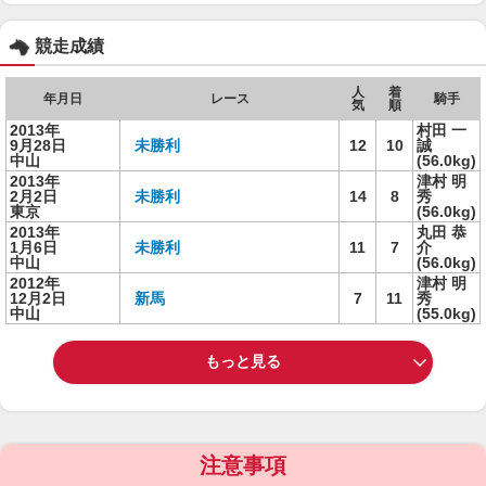
競走成績
人
着
年月日
レース
騎手
気
順
2013年
村田 一
9月28日
未勝利
12
10
誠
中山
(56.0kg)
2013年
津村 明
2月2日
未勝利
14
8
秀
東京
(56.0kg)
2013年
丸田 恭
1月6日
未勝利
11
7
介
中山
(56.0kg)
2012年
津村 明
12月2日
新馬
7
11
秀
中山
(55.0kg)
もっと見る
注意事項