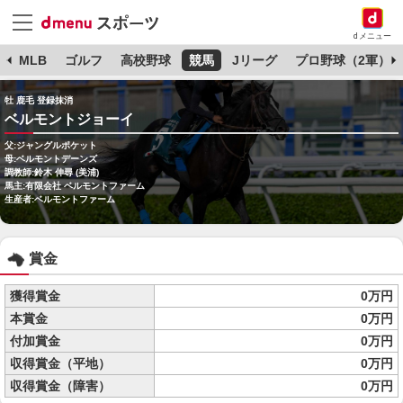
dメニュー
球
MLB
ゴルフ
高校野球
競馬
Jリーグ
プロ野球（2軍）
牡 鹿毛 登録抹消
ベルモントジョーイ
父:ジャングルポケット
母:ベルモントデーンズ
調教師:鈴木 伸尋 (美浦)
馬主:有限会社 ベルモントファーム
生産者:ベルモントファーム
賞金
獲得賞金
0万円
本賞金
0万円
付加賞金
0万円
収得賞金（平地）
0万円
収得賞金（障害）
0万円