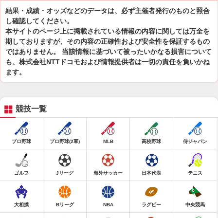
結果・成績・オッズなどのデータは、必ず主催者発行のものと照合
し確認してください。
本サイトのページ上に掲載されている情報の内容に関しては万全を
期しておりますが、その内容の正確性および安全性を保証するもの
ではありません。 当該情報に基づいて被ったいかなる損害について
も、株式会社NTTドコモおよび情報提供者は一切の責任を負いかね
ます。
競技一覧
プロ野球
プロ野球(2軍)
MLB
高校野球
侍ジャパン
ゴルフ
Jリーグ
海外サッカー
日本代表
テニス
大相撲
Bリーグ
NBA
ラグビー
中央競馬