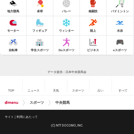
地方競馬
卓球
バレー
格闘技
バドミントン
モーター
フィギュア
ウィンター
陸上
水泳
自転車
学生スポーツ
Doスポーツ
ビジネス
eスポーツ
データ提供：日本中央競馬会
TOP
ニュース
天気
スポーツ
占い
すべて
スポーツ
中央競馬
サイトご利用にあたって
(C) NTT DOCOMO, INC.