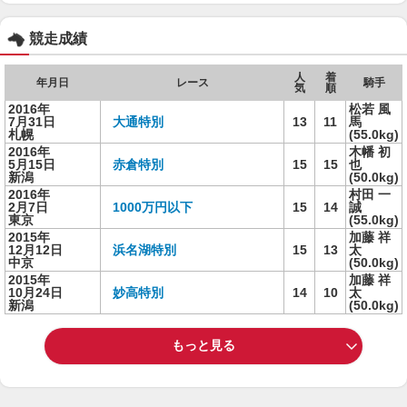
競走成績
人
着
年月日
レース
騎手
気
順
2016年
松若 風
7月31日
大通特別
13
11
馬
札幌
(55.0kg)
2016年
木幡 初
5月15日
赤倉特別
15
15
也
新潟
(50.0kg)
2016年
村田 一
2月7日
1000万円以下
15
14
誠
東京
(55.0kg)
2015年
加藤 祥
12月12日
浜名湖特別
15
13
太
中京
(50.0kg)
2015年
加藤 祥
10月24日
妙高特別
14
10
太
新潟
(50.0kg)
もっと見る