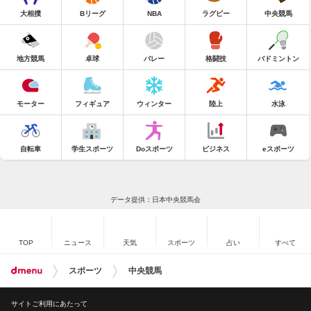
大相撲
Bリーグ
NBA
ラグビー
中央競馬
地方競馬
卓球
バレー
格闘技
バドミントン
モーター
フィギュア
ウィンター
陸上
水泳
自転車
学生スポーツ
Doスポーツ
ビジネス
eスポーツ
データ提供：日本中央競馬会
TOP
ニュース
天気
スポーツ
占い
すべて
スポーツ
中央競馬
サイトご利用にあたって