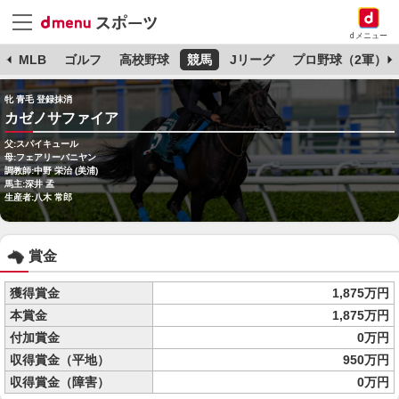
dメニュー
球
MLB
ゴルフ
高校野球
競馬
Jリーグ
プロ野球（2軍）
牝 青毛 登録抹消
カゼノサファイア
父:スパイキュール
母:フェアリーバニヤン
調教師:中野 栄治 (美浦)
馬主:深井 孟
生産者:八木 常郎
賞金
獲得賞金
1,875万円
本賞金
1,875万円
付加賞金
0万円
収得賞金（平地）
950万円
収得賞金（障害）
0万円